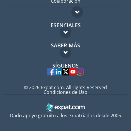
Colaboración
ESENCIALES
Foro para expatriados
SABER MÁS
Guía para expatriados
FAQ
Trabajos en el extranjero
SÍGUENOS
Expertos
© 2026 Expat.com, All rights Reserved
Condiciones de Uso
Dado apoyo gratuito a los expatriados desde 2005