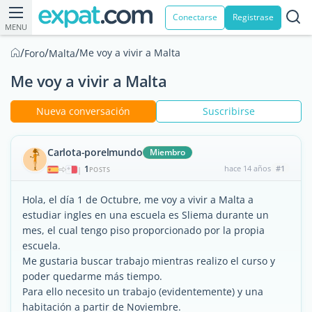
Conectarse
Registrase
MENU
/
/
/
Me voy a vivir a Malta
Foro
Malta
Me voy a vivir a Malta
Nueva conversación
Suscribirse
Carlota-porelmundo
Miembro
1
hace 14 años
#1
|
POSTS
Hola, el día 1 de Octubre, me voy a vivir a Malta a
estudiar ingles en una escuela es Sliema durante un
mes, el cual tengo piso proporcionado por la propia
escuela.
Me gustaria buscar trabajo mientras realizo el curso y
poder quedarme más tiempo.
Para ello necesito un trabajo (evidentemente) y una
habitación a partir de Noviembre.