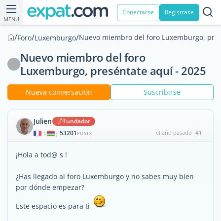
Conectarse
Registrase
MENU
/
/
/
Nuevo miembro del foro Luxemburgo, pres
Foro
Luxemburgo
Nuevo miembro del foro
Luxemburgo, preséntate aquí - 2025
Nueva conversación
Suscribirse
Julien
Fundador
53201
el año pasado
#1
|
POSTS
¡Hola a tod@ s !
¿Has llegado al foro Luxemburgo y no sabes muy bien
por dónde empezar?
Este espacio es para ti