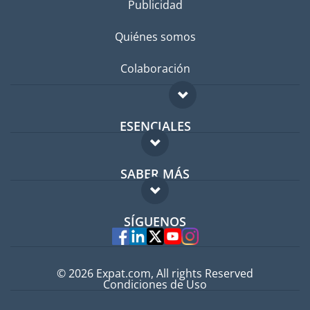
Publicidad
Quiénes somos
Colaboración
ESENCIALES
Foro para expatriados
SABER MÁS
Guía para expatriados
FAQ
Trabajos en el extranjero
SÍGUENOS
Expertos
© 2026 Expat.com, All rights Reserved
Condiciones de Uso