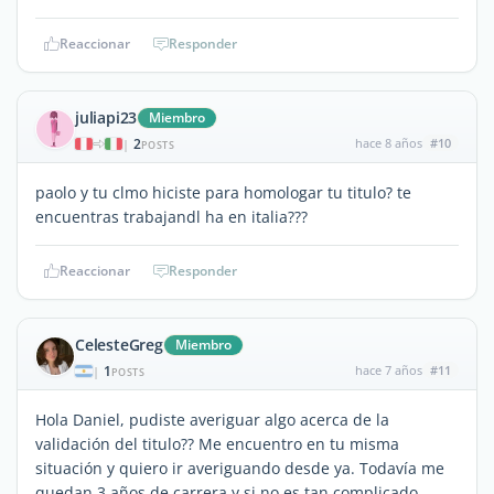
Reaccionar
Responder
juliapi23
Miembro
2
hace 8 años
#10
|
POSTS
paolo y tu clmo hiciste para homologar tu titulo? te
encuentras trabajandl ha en italia???
Reaccionar
Responder
CelesteGreg
Miembro
1
hace 7 años
#11
|
POSTS
Hola Daniel, pudiste averiguar algo acerca de la
validación del titulo?? Me encuentro en tu misma
situación y quiero ir averiguando desde ya. Todavía me
quedan 3 años de carrera y si no es tan complicado,