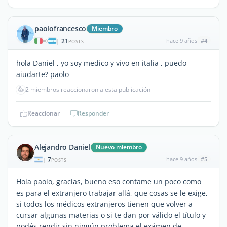
paolofrancesco
Miembro
21
hace 9 años
#4
|
POSTS
hola Daniel , yo soy medico y vivo en italia , puedo
aiudarte? paolo
👍
2 miembros reaccionaron a esta publicación
Reaccionar
Responder
Alejandro Daniel
Nuevo miembro
7
hace 9 años
#5
|
POSTS
Hola paolo, gracias, bueno eso contame un poco como
es para el extranjero trabajar allá, que cosas se le exige,
si todos los médicos extranjeros tienen que volver a
cursar algunas materias o si te dan por válido el título y
podés rendir sin ningún problema el exámen de