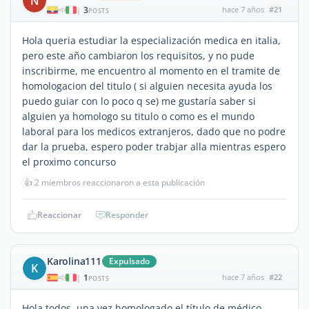
N
3
hace 7 años
#21
|
POSTS
Hola queria estudiar la especialización medica en italia,
pero este año cambiaron los requisitos, y no pude
inscribirme, me encuentro al momento en el tramite de
homologacion del titulo ( si alguien necesita ayuda los
puedo guiar con lo poco q se) me gustaría saber si
alguien ya homologo su titulo o como es el mundo
laboral para los medicos extranjeros, dado que no podre
dar la prueba, espero poder trabjar alla mientras espero
el proximo concurso
👍
2 miembros reaccionaron a esta publicación
Reaccionar
Responder
Karolina111
Expulsado
K
1
hace 7 años
#22
|
POSTS
Hola todos, una vez homologado el título de médico