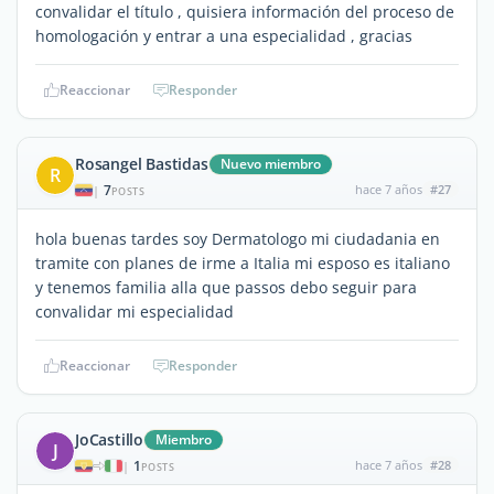
convalidar el título , quisiera información del proceso de
homologación y entrar a una especialidad , gracias
Reaccionar
Responder
Rosangel Bastidas
Nuevo miembro
R
7
hace 7 años
#27
|
POSTS
hola buenas tardes soy Dermatologo mi ciudadania en
tramite con planes de irme a Italia mi esposo es italiano
y tenemos familia alla que passos debo seguir para
convalidar mi especialidad
Reaccionar
Responder
JoCastillo
Miembro
J
1
hace 7 años
#28
|
POSTS