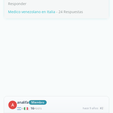
Responder
Medico venezolano en Italia
- 24 Respuestas
analifa
Miembro
A
16
hace 9 años
#2
|
POSTS