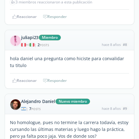
👍
3 miembros reaccionaron a esta publicación
Reaccionar
Responder
juliapi23
Miembro
2
hace 8 años
#8
|
POSTS
hola daniel una pregunta como hiciste para convalidar
tu titulo
Reaccionar
Responder
Alejandro Daniel
Nuevo miembro
7
hace 8 años
#9
|
POSTS
No homologue, pues no termine la carrera todavía, estoy
cursando las últimas materias y luego hago la práctica,
pero ya falta poco jaja. Vos de donde sos?