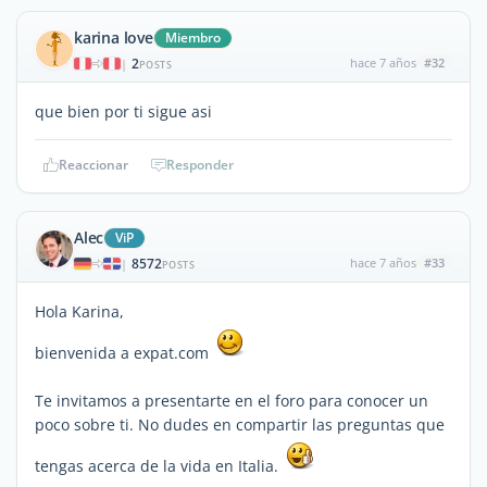
karina love
Miembro
2
hace 7 años
#32
|
POSTS
que bien por ti sigue asi
Reaccionar
Responder
Alec
ViP
8572
hace 7 años
#33
|
POSTS
Hola Karina,
bienvenida a expat.com
Te invitamos a presentarte en el foro para conocer un
poco sobre ti. No dudes en compartir las preguntas que
tengas acerca de la vida en Italia.