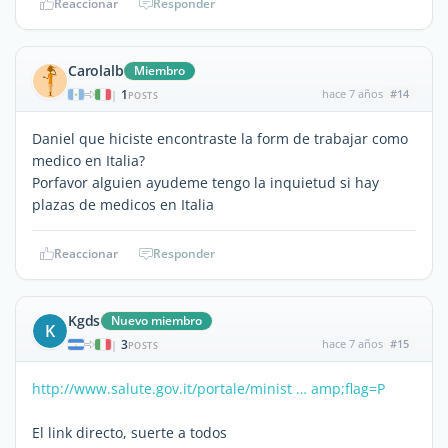
Reaccionar
Responder
Carolalb
Miembro
1
hace 7 años
#14
|
POSTS
Daniel que hiciste encontraste la form de trabajar como
medico en Italia?
Porfavor alguien ayudeme tengo la inquietud si hay
plazas de medicos en Italia
Reaccionar
Responder
Kgds
Nuevo miembro
K
3
hace 7 años
#15
|
POSTS
http://www.salute.gov.it/portale/minist … amp;flag=P
El link directo, suerte a todos