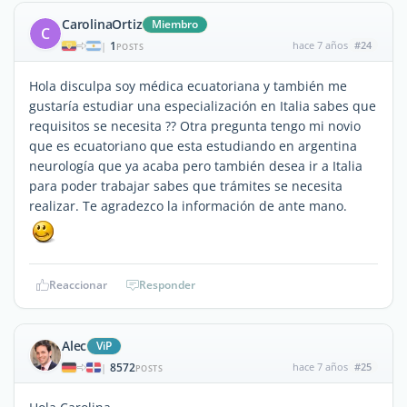
CarolinaOrtiz
Miembro
C
1
hace 7 años
#24
|
POSTS
Hola disculpa soy médica ecuatoriana y también me
gustaría estudiar una especialización en Italia sabes que
requisitos se necesita ?? Otra pregunta tengo mi novio
que es ecuatoriano que esta estudiando en argentina
neurología que ya acaba pero también desea ir a Italia
para poder trabajar sabes que trámites se necesita
realizar. Te agradezco la información de ante mano.
Reaccionar
Responder
Alec
ViP
8572
hace 7 años
#25
|
POSTS