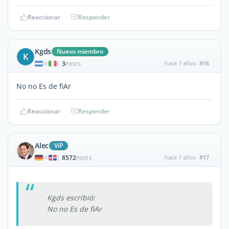
Reaccionar
Responder
Kgds
Nuevo miembro
K
3
hace 7 años
#16
|
POSTS
No no Es de fiAr
Reaccionar
Responder
Alec
ViP
8572
hace 7 años
#17
|
POSTS
Kgds escribió:
No no Es de fiAr