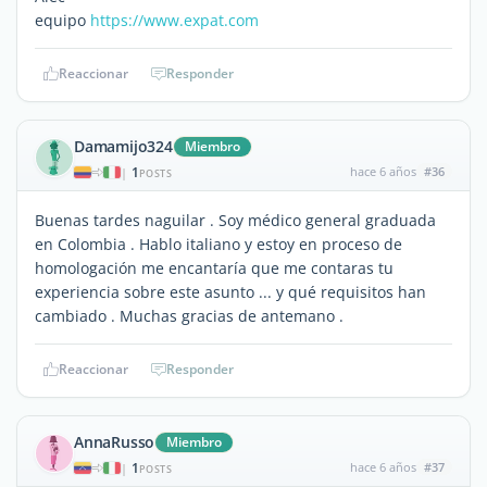
equipo
https://www.expat.com
Reaccionar
Responder
Damamijo324
Miembro
1
hace 6 años
#36
|
POSTS
Buenas tardes naguilar . Soy médico general graduada
en Colombia . Hablo italiano y estoy en proceso de
homologación me encantaría que me contaras tu
experiencia sobre este asunto ... y qué requisitos han
cambiado . Muchas gracias de antemano .
Reaccionar
Responder
AnnaRusso
Miembro
1
hace 6 años
#37
|
POSTS