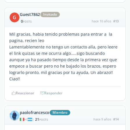
Guest7862
Invitado
G
0
hace 10 años
#13
POSTS
Mil gracias, habia tenido problemas para entrar a la
pagina, recien leo
Lamentablemente no tengo un contacto alla, pero leere
el link quizas se me ocurra algo.....sigo buscando
aunque ya ha pasado tiempo desde la primera vez que
empece a buscar pero no he bajado los brazos, espero
lograrlo pronto, mil gracias por tu ayuda, Un abrazo!!
Ciao!!
Reaccionar
Responder
paolofrancesco
Miembro
21
hace 9 años
#14
|
POSTS