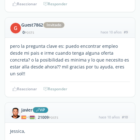
Reaccionar
Responder
Guest7862
Invitado
G
0
hace 10 años
#9
POSTS
pero la pregunta clave es: puedo encontrar empleo
desde mi pais e irme cuando tenga alguna oferta
concreta? o la posibilidad es minima y lo que necesito es
estar alla desde ahora?? mil gracias por tu ayuda, eres
un sol!!
Reaccionar
Responder
Javier
ViP
21009
hace 10 años
#10
|
POSTS
Jessica,