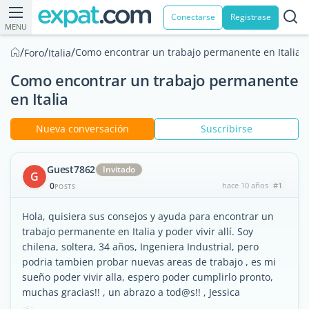
Conectarse
Registrase
MENU
/
/
/
Como encontrar un trabajo permanente en Italia
Foro
Italia
Como encontrar un trabajo permanente
en Italia
Nueva conversación
Suscribirse
Guest7862
Invitado
G
0
hace 10 años
#1
POSTS
Hola, quisiera sus consejos y ayuda para encontrar un
trabajo permanente en Italia y poder vivir allí. Soy
chilena, soltera, 34 años, Ingeniera Industrial, pero
podria tambien probar nuevas areas de trabajo , es mi
sueño poder vivir alla, espero poder cumplirlo pronto,
muchas gracias!! , un abrazo a tod@s!! , Jessica