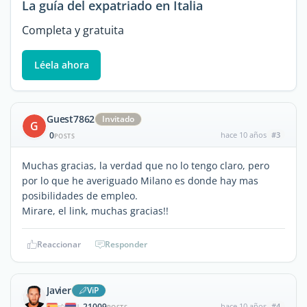
La guía del expatriado en Italia
Completa y gratuita
Léela ahora
Guest7862
Invitado
G
0
hace 10 años
#3
POSTS
Muchas gracias, la verdad que no lo tengo claro, pero
por lo que he averiguado Milano es donde hay mas
posibilidades de empleo.
Mirare, el link, muchas gracias!!
Reaccionar
Responder
Javier
ViP
21009
hace 10 años
#4
|