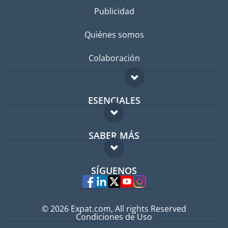
Publicidad
Quiénes somos
Colaboración
ESENCIALES
Foro para expatriados
SABER MÁS
Guía para expatriados
FAQ
Trabajos en el extranjero
SÍGUENOS
Expertos
© 2026 Expat.com, All rights Reserved
Condiciones de Uso