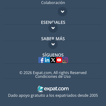
Colaboración
ESENCIALES
Foro para expatriados
SABER MÁS
Guía para expatriados
FAQ
Trabajos en el extranjero
SÍGUENOS
Expertos
© 2026 Expat.com, All rights Reserved
Condiciones de Uso
Dado apoyo gratuito a los expatriados desde 2005