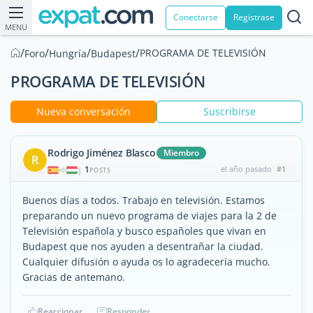
Conectarse
Registrase
MENU
/
/
/
/
PROGRAMA DE TELEVISIÓN
Foro
Hungría
Budapest
PROGRAMA DE TELEVISIÓN
Nueva conversación
Suscribirse
Rodrigo Jiménez Blasco
Miembro
R
1
el año pasado
#1
|
POSTS
Buenos días a todos. Trabajo en televisión. Estamos
preparando un nuevo programa de viajes para la 2 de
Televisión española y busco españoles que vivan en
Budapest que nos ayuden a desentrañar la ciudad.
Cualquier difusión o ayuda os lo agradecería mucho.
Gracias de antemano.
Reaccionar
Responder