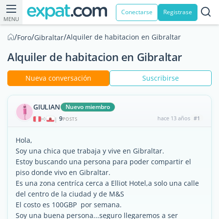
Conectarse
Registrase
MENU
/
/
/
Alquiler de habitacion en Gibraltar
Foro
Gibraltar
Alquiler de habitacion en Gibraltar
Nueva conversación
Suscribirse
GIULIAN
Nuevo miembro
9
hace 13 años
#1
|
POSTS
Hola,
Soy una chica que trabaja y vive en Gibraltar.
Estoy buscando una persona para poder compartir el
piso donde vivo en Gibraltar.
Es una zona centríca cerca a Elliot Hotel,a solo una calle
del centro de la ciudad y de M&S
El costo es 100GBP por semana.
Soy una buena persona...seguro llegaremos a ser