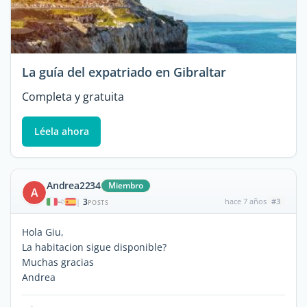
La guía del expatriado en Gibraltar
Completa y gratuita
Léela ahora
Andrea2234
Miembro
A
3
hace 7 años
#3
|
POSTS
Hola Giu,
La habitacion sigue disponible?
Muchas gracias
Andrea