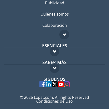
Publicidad
Quiénes somos
Colaboración
ESENCIALES
Foro para expatriados
SABER MÁS
Guía para expatriados
FAQ
Trabajos en el extranjero
SÍGUENOS
Expertos
© 2026 Expat.com, All rights Reserved
Condiciones de Uso