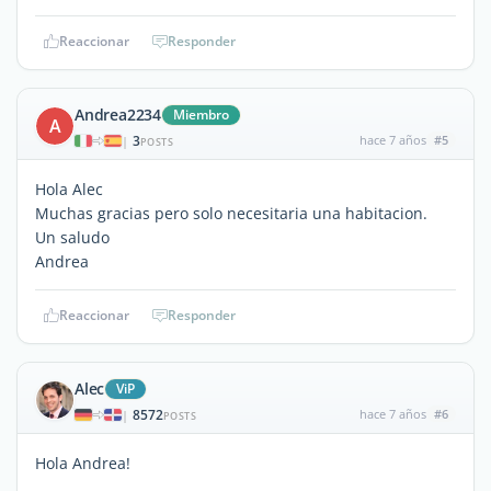
Reaccionar
Responder
Andrea2234
Miembro
A
3
hace 7 años
#5
|
POSTS
Hola Alec
Muchas gracias pero solo necesitaria una habitacion.
Un saludo
Andrea
Reaccionar
Responder
Alec
ViP
8572
hace 7 años
#6
|
POSTS
Hola Andrea!