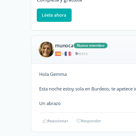
Léela ahora
munoca
Nuevo miembro
9
|
POSTS
Hola Gemma
Esta noche estoy sola en Burdeos, te apetece i
Un abrazo
Reaccionar
Responder