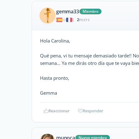
gemma33
Miembro
2
|
POSTS
Hola Carolina,
Qué pena, vi tu mensaje demasiado tarde!! No 
semana... Ya me dirás otro día que te vaya bi
Hasta pronto,
Gemma
Reaccionar
Responder
munoca
Nuevo miembro