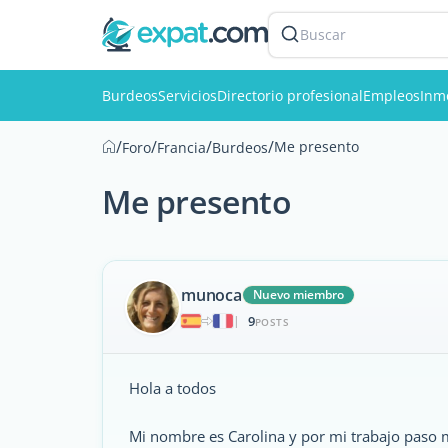
Buscar
Burdeos
Servicios
Directorio profesional
Empleos
Inmo
/
/
/
/
Me presento
Foro
Francia
Burdeos
Me presento
munoca
Nuevo miembro
9
|
POSTS
Hola a todos
Mi nombre es Carolina y por mi trabajo paso 