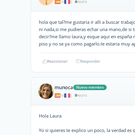
4
|
POSTS
hola que tal?me gustaria ir alli a buscar tra
ni nada,si me pudieras echar una mano,de si te
decir?me llamo laura,y esque aqui en españa
piso y no se ya como pagarlo.te estaria muy ag
Reaccionar
Responder
munoca
Nuevo miembro
9
|
POSTS
Hola Laura
Yo si quieres te explico un poco, la verdad es q