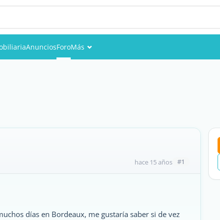
biliaria
Anuncios
Foro
Más
Eventos
Miembros
Fotos
#1
hace 15 años
muchos días en Bordeaux, me gustaría saber si de vez