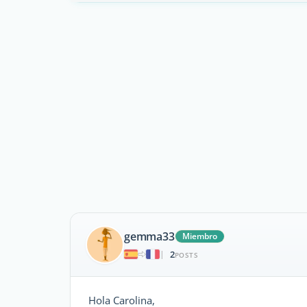
gemma33
Miembro
2
|
POSTS
Hola Carolina,