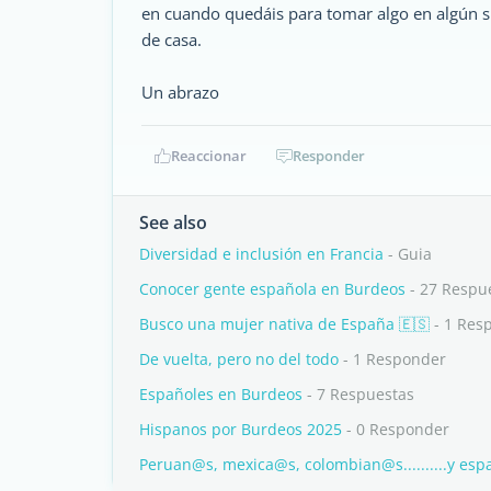
en cuando quedáis para tomar algo en algún sit
de casa.
Un abrazo
Reaccionar
Responder
See also
Diversidad e inclusión en Francia
- Guia
Conocer gente española en Burdeos
- 27 Respu
Busco una mujer nativa de España 🇪🇸
- 1 Res
De vuelta, pero no del todo
- 1 Responder
Españoles en Burdeos
- 7 Respuestas
Hispanos por Burdeos 2025
- 0 Responder
Peruan@s, mexica@s, colombian@s..........y esp