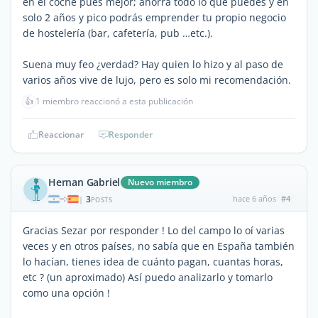
en el coche pues mejor; ahorra todo lo que puedes y en
solo 2 años y pico podrás emprender tu propio negocio
de hostelería (bar, cafetería, pub …etc.).
Suena muy feo ¿verdad? Hay quien lo hizo y al paso de
varios años vive de lujo, pero es solo mi recomendación.
👍
1 miembro reaccionó a esta publicación
Reaccionar
Responder
Hernan Gabriel
Nuevo miembro
3
hace 6 años
#4
|
POSTS
Gracias Sezar por responder ! Lo del campo lo oí varias
veces y en otros países, no sabía que en España también
lo hacían, tienes idea de cuánto pagan, cuantas horas,
etc ? (un aproximado) Así puedo analizarlo y tomarlo
como una opción !