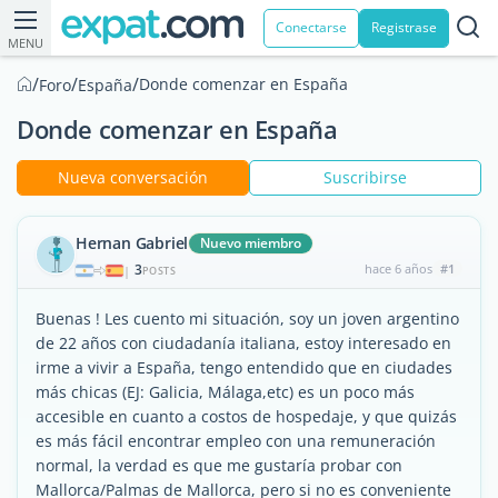
Conectarse
Registrase
MENU
/
/
/
Donde comenzar en España
Foro
España
Donde comenzar en España
Nueva conversación
Suscribirse
Hernan Gabriel
Nuevo miembro
3
hace 6 años
#1
|
POSTS
Buenas ! Les cuento mi situación, soy un joven argentino
de 22 años con ciudadanía italiana, estoy interesado en
irme a vivir a España, tengo entendido que en ciudades
más chicas (EJ: Galicia, Málaga,etc) es un poco más
accesible en cuanto a costos de hospedaje, y que quizás
es más fácil encontrar empleo con una remuneración
normal, la verdad es que me gustaría probar con
Mallorca/Palmas de Mallorca, pero si no es conveniente