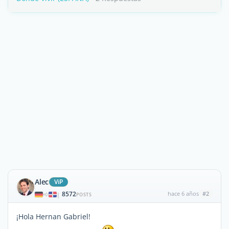
Alec
ViP
8572
hace 6 años
#2
|
POSTS
¡Hola Hernan Gabriel!