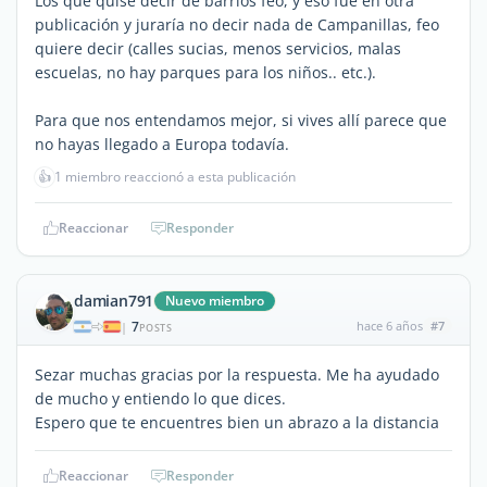
Los que quise decir de barrios feo, y eso fue en otra
publicación y juraría no decir nada de Campanillas, feo
quiere decir (calles sucias, menos servicios, malas
escuelas, no hay parques para los niños.. etc.).
Para que nos entendamos mejor, si vives allí parece que
no hayas llegado a Europa todavía.
👍
1 miembro reaccionó a esta publicación
Reaccionar
Responder
damian791
Nuevo miembro
7
hace 6 años
#7
|
POSTS
Sezar muchas gracias por la respuesta. Me ha ayudado
de mucho y entiendo lo que dices.
Espero que te encuentres bien un abrazo a la distancia
Reaccionar
Responder