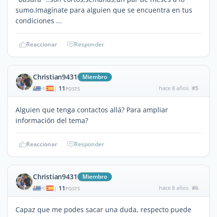
sumo.Imagínate para alguien que se encuentra en tus
condiciones ...
Reaccionar
Responder
Christian9431
Miembro
11
hace 8 años
#5
|
POSTS
Alguien que tenga contactos allá? Para ampliar
información del tema?
Reaccionar
Responder
Christian9431
Miembro
11
hace 8 años
#6
|
POSTS
Capaz que me podes sacar una duda, respecto puede