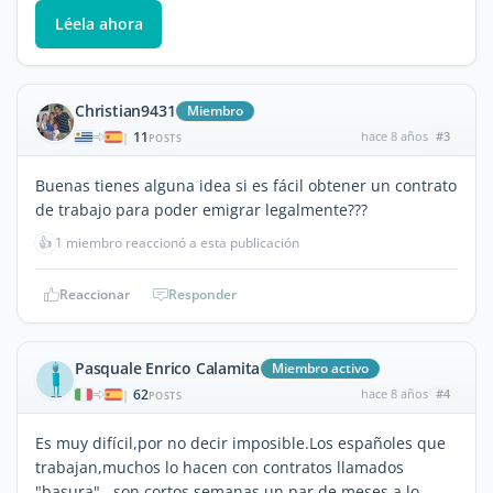
Léela ahora
Christian9431
Miembro
11
hace 8 años
#3
|
POSTS
Buenas tienes alguna idea si es fácil obtener un contrato
de trabajo para poder emigrar legalmente???
👍
1 miembro reaccionó a esta publicación
Reaccionar
Responder
Pasquale Enrico Calamita
Miembro activo
62
hace 8 años
#4
|
POSTS
Es muy difícil,por no decir imposible.Los españoles que
trabajan,muchos lo hacen con contratos llamados
"basura" ..son cortos,semanas,un par de meses a lo