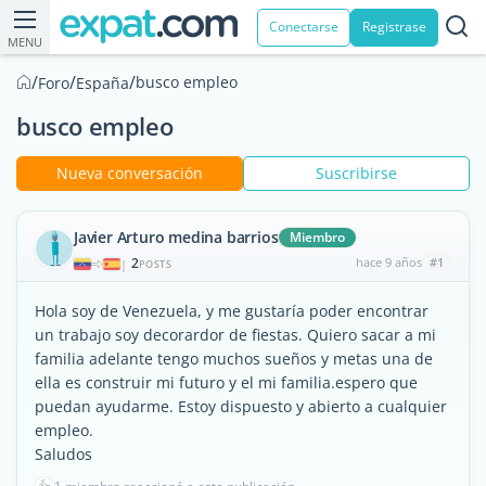
Conectarse
Registrase
MENU
/
/
/
busco empleo
Foro
España
busco empleo
Nueva conversación
Suscribirse
Javier Arturo medina barrios
Miembro
2
hace 9 años
#1
|
POSTS
Hola soy de Venezuela, y me gustaría poder encontrar
un trabajo soy decorardor de fiestas. Quiero sacar a mi
familia adelante tengo muchos sueños y metas una de
ella es construir mi futuro y el mi familia.espero que
puedan ayudarme. Estoy dispuesto y abierto a cualquier
empleo.
Saludos