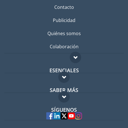
Contacto
Publicidad
Quiénes somos
Colaboración
ESENCIALES
Foro para expatriados
SABER MÁS
Guía para expatriados
FAQ
Trabajos en el extranjero
SÍGUENOS
Expertos