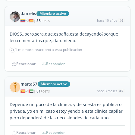
damelis
Miembro activo
58
hace 10 años
#6
|
POSTS
DIOSS..pero.sera.que.españa.esta.decayendo?porque
leo.comentarios.que,.dan.miedo.
👍
1 miembro reaccionó a esta publicación
Reaccionar
Responder
marta57
Miembro activo
81
hace 3 meses
#7
|
POSTS
Depende un poco de la clínica, y de si esta es pública o
privada, yo en mi caso estoy yendo a esta clinica capilar
pero dependerá de las necesidades de cada uno.
Reaccionar
Responder