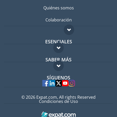
Quiénes somos
Colaboración
ESENCIALES
Foro para expatriados
SABER MÁS
Guía para expatriados
FAQ
Trabajos en el extranjero
SÍGUENOS
Expertos
© 2026 Expat.com, All rights Reserved
Condiciones de Uso