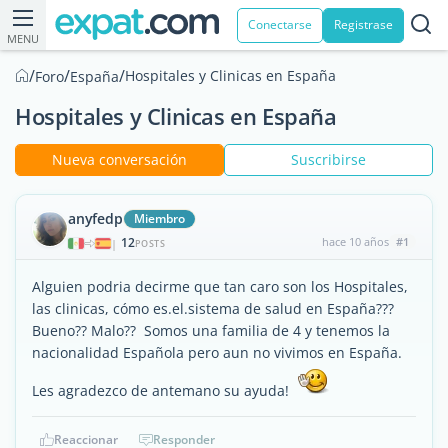
Conectarse
Registrase
MENU
/
/
/
Hospitales y Clinicas en España
Foro
España
Hospitales y Clinicas en España
Nueva conversación
Suscribirse
anyfedp
Miembro
12
hace 10 años
#1
|
POSTS
Alguien podria decirme que tan caro son los Hospitales,
las clinicas, cómo es.el.sistema de salud en España???
Bueno?? Malo?? Somos una familia de 4 y tenemos la
nacionalidad Española pero aun no vivimos en España.
Les agradezco de antemano su ayuda!
Reaccionar
Responder