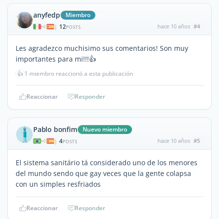
anyfedp
Miembro
12
hace 10 años
#4
|
POSTS
Les agradezco muchisimo sus comentarios! Son muy
importantes para mi!!!👍
👍
1 miembro reaccionó a esta publicación
Reaccionar
Responder
Pablo bonfim
Nuevo miembro
4
hace 10 años
#5
|
POSTS
El sistema sanitário tá considerado uno de los menores
del mundo sendo que gay veces que la gente colapsa
con un simples resfriados
Reaccionar
Responder