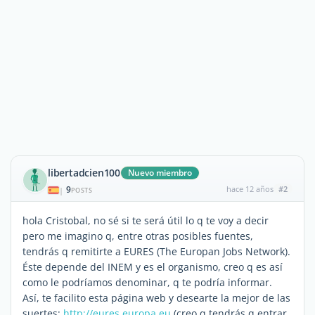
libertadcien100
Nuevo miembro
9
hace 12 años
#2
|
POSTS
hola Cristobal, no sé si te será útil lo q te voy a decir
pero me imagino q, entre otras posibles fuentes,
tendrás q remitirte a EURES (The Europan Jobs Network).
Éste depende del INEM y es el organismo, creo q es así
como le podríamos denominar, q te podría informar.
Así, te facilito esta página web y desearte la mejor de las
suertes:
http://eures.europa.eu
(creo q tendrás q entrar