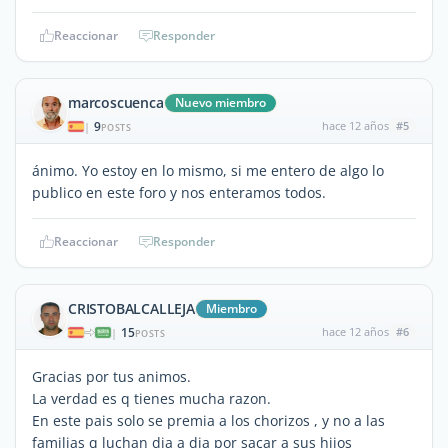
Reaccionar
Responder
marcoscuenca
Nuevo miembro
9
hace 12 años
#5
|
POSTS
ánimo. Yo estoy en lo mismo, si me entero de algo lo
publico en este foro y nos enteramos todos.
Reaccionar
Responder
CRISTOBALCALLEJA
Miembro
15
hace 12 años
#6
|
POSTS
Gracias por tus animos.
La verdad es q tienes mucha razon.
En este pais solo se premia a los chorizos , y no a las
familias q luchan dia a dia por sacar a sus hijos