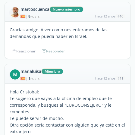
marcoscuenca
Nuevo miembro
9
hace 12 años
#10
|
POSTS
Gracias amigo. A ver como nos enteramos de las
demandas que pueda haber en Israel.
Reaccionar
Responder
marialuisa
Miembro
M
1
hace 12 años
#11
|
POSTS
Hola Cristobal:
Te sugiero que vayas a la oficina de empleo que te
corresponda, y busques al "EUROCONSEJERO" y le
comentes.
Te puede servir de mucho.
Otra opción sería,contactar con alguien que ya esté en el
extranjero.