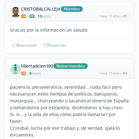
CRISTOBALCALLEJA
Miembro
15
hace 12 años
#3
|
POSTS
Gracias por la informacion un saludo.
Reaccionar
Responder
libertadcien100
Nuevo miembro
9
hace 12 años
#4
|
POSTS
paciencia, perseverancia, serenidad... nada fácil pero
necesaria en estos tiempos de políticos, banqueros,
monarquía... chorizeando o sacando el dinero de España
y tomándonos por estúpidos, diciéndonos q hay crisis.
Si, si... y la vida de ellos cómo podría llamarse? por
favor!.
Cristobal, lucha por ese trabajo y, de verdad, ojalá lo
encuentres.