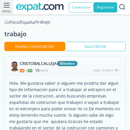
Conectarse
Registrase
MENU
/
/
/
trabajo
Foro
España
trabajo
Nueva conversación
Suscribirse
CRISTOBALCALLEJA
Miembro
15
hace 12 años
#1
|
POSTS
Hola. Me gustaria saber si alguien me prodria dar algun
tipo de informacion para ir a trabajar al extrajero en el
sector de la costrucion, ando buscando empresas
españolas de costrucion que trabajen o vayan a trabajar
en el extranjero para poder enviar mi cv.De momento no
estoy teniendo mucha suerte. Si alguien sabe de algo
me gustaria que me ayudara.Gracias he estado
trabajando en el sector de la costrucion con camiones y