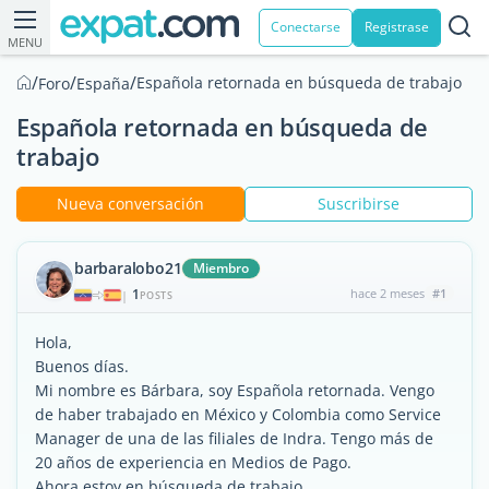
Conectarse
Registrase
MENU
/
/
/
Española retornada en búsqueda de trabajo
Foro
España
Española retornada en búsqueda de
trabajo
Nueva conversación
Suscribirse
barbaralobo21
Miembro
1
hace 2 meses
#1
|
POSTS
Hola,
Buenos días.
Mi nombre es Bárbara, soy Española retornada. Vengo
de haber trabajado en México y Colombia como Service
Manager de una de las filiales de Indra. Tengo más de
20 años de experiencia en Medios de Pago.
Ahora estoy en búsqueda de trabajo.