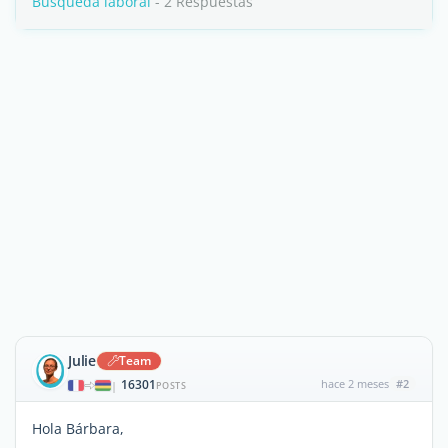
Búsqueda laboral
- 2 Respuestas
Julie
Team
16301
hace 2 meses
#2
|
POSTS
Hola Bárbara,