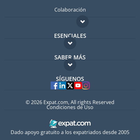
Colaboración
ESENCIALES
Foro para expatriados
SABER MÁS
Guía para expatriados
FAQ
Trabajos en el extranjero
SÍGUENOS
Expertos
© 2026 Expat.com, All rights Reserved
Condiciones de Uso
Dado apoyo gratuito a los expatriados desde 2005