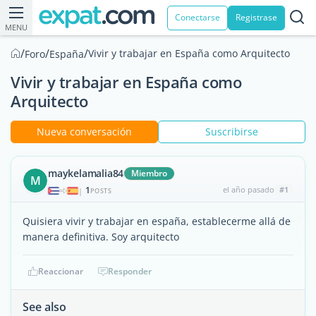
Conectarse
Registrase
MENU
/
/
/
Vivir y trabajar en España como Arquitecto
Foro
España
Vivir y trabajar en España como
Arquitecto
Nueva conversación
Suscribirse
maykelamalia84
Miembro
M
1
el año pasado
#1
|
POSTS
Quisiera vivir y trabajar en españa, establecerme allá de
manera definitiva. Soy arquitecto
Reaccionar
Responder
See also