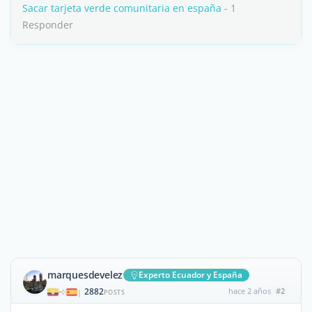
Sacar tarjeta verde comunitaria en españa
- 1
Responder
marquesdevelez
Experto Ecuador y España
2882
hace 2 años
#2
|
POSTS