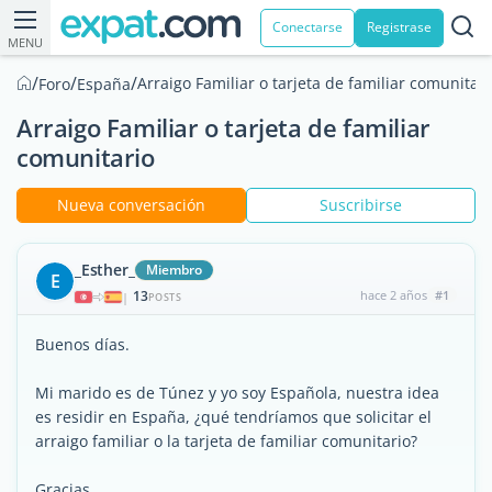
Conectarse
Registrase
MENU
/
/
/
Arraigo Familiar o tarjeta de familiar comunitari
Foro
España
Arraigo Familiar o tarjeta de familiar
comunitario
Nueva conversación
Suscribirse
_Esther_
Miembro
E
13
hace 2 años
#1
|
POSTS
Buenos días.
Mi marido es de Túnez y yo soy Española, nuestra idea
es residir en España, ¿qué tendríamos que solicitar el
arraigo familiar o la tarjeta de familiar comunitario?
Gracias