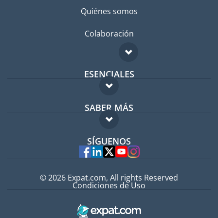
Quiénes somos
Colaboración
ESENCIALES
Foro para expatriados
SABER MÁS
Guía para expatriados
FAQ
Trabajos en el extranjero
SÍGUENOS
Expertos
© 2026 Expat.com, All rights Reserved
Condiciones de Uso