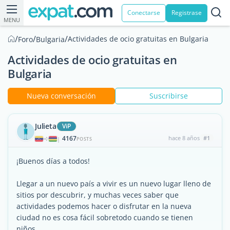
Conectarse
Registrase
MENU
/
/
/
Actividades de ocio gratuitas en Bulgaria
Foro
Bulgaria
Actividades de ocio gratuitas en
Bulgaria
Nueva conversación
Suscribirse
Julieta
ViP
4167
hace 8 años
#1
|
POSTS
¡Buenos días a todos!
Llegar a un nuevo país a vivir es un nuevo lugar lleno de
sitios por descubrir, y muchas veces saber que
actividades podemos hacer o disfrutar en la nueva
ciudad no es cosa fácil sobretodo cuando se tienen
niños.