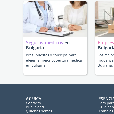
Seguros médicos
en
Empres
Bulgaria
Bulgari
Presupuestos y consejos para
Los mejor
elegir la mejor cobertura médica
mudanzas
en Bulgaria.
Bulgaria.
ACERCA
ESENCI
Contacto
Foro par
Publicidad
Guía par
Quiénes somos
Trabajos 