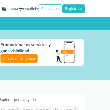
Conectarse
Registrase
Revista
Español
Promociona tus servicios y
gana visibilidad
Añadir mi empresa
Explorar por categorías
Animación
3
Material deportivo
1
Restaurantes
5