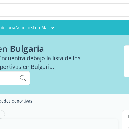
biliaria
Anuncios
Foro
Más
Eventos
en Bulgaria
Miembros
ncuentra debajo la lista de los
portivas en Bulgaria.
Fotos
idades deportivas
o