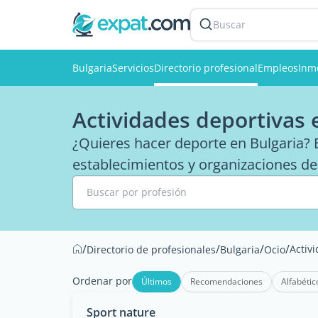
Buscar
Bulgaria
Servicios
Directorio profesional
Empleos
Inmo
Actividades deportivas 
¿Quieres hacer deporte en Bulgaria? E
establecimientos y organizaciones de
Buscar por profesión
/
/
/
/
Activ
Directorio de profesionales
Bulgaria
Ocio
Ordenar por
Últimos
Recomendaciones
Alfabétic
Sport nature