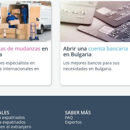
as de mudanzas
en
Abrir una
cuenta bancaria
a
en Bulgaria
es especialista en
Los mejores bancos para sus
 internacionales en
necesidades en Bulgaria.
ALES
SABER MÁS
a expatriados
FAQ
a expatriados
Expertos
en el extranjero