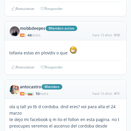
Reaccionar
Responder
mobbdeepes
Miembro activo
44
hace 13 años
#10
|
POSTS
tofavia estas en plovdiv o que
Reaccionar
Responder
antocastro
Miembro
10
hace 13 años
#11
|
POSTS
ola q tall yo tb d cordoba. dnd eres? voi para alla el 24
marzo
te dejo mi facebook q m lio el follon en esta pagina. no t
preocupes veremos el ascenso del cordoba desde