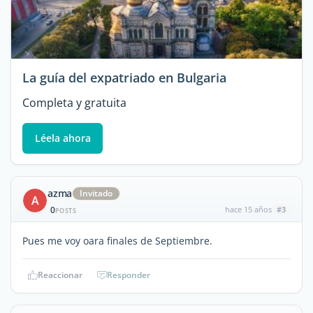
La guía del expatriado en Bulgaria
Completa y gratuita
Léela ahora
azma
Invitado
A
0
hace 15 años
#3
POSTS
Pues me voy oara finales de Septiembre.
Reaccionar
Responder