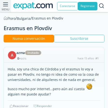
Conectarse
Registrase
MENU
/
/
/
Erasmus en Plovdiv
Foro
Bulgaria
Erasmus en Plovdiv
Nueva conversación
Suscribirse
azma
Invitado
A
0
hace 15 años
#1
POSTS
Hola, soy una chica de Córdoba y el erasmus lo voy a
pasar en Plovdiv, no tengo ni idea de como va la cosa de
universidades, ni de alquileres ni de nada en general,
busco mucho por internet...pero aún así cuesta
alguien me puede ayudar?
Reaccionar
Responder