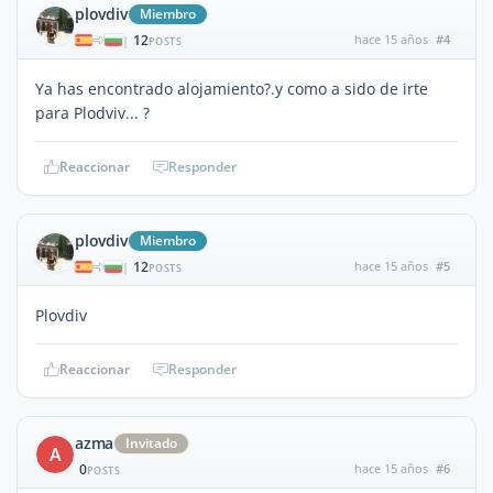
plovdiv
Miembro
12
hace 15 años
#4
|
POSTS
Ya has encontrado alojamiento?.y como a sido de irte
para Plodviv... ?
Reaccionar
Responder
plovdiv
Miembro
12
hace 15 años
#5
|
POSTS
Plovdiv
Reaccionar
Responder
azma
Invitado
A
0
hace 15 años
#6
POSTS