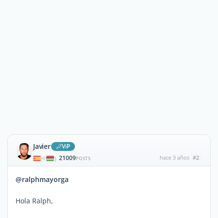
Javier
ViP
21009
hace 3 años
#2
|
POSTS
@ralphmayorga
Hola Ralph,