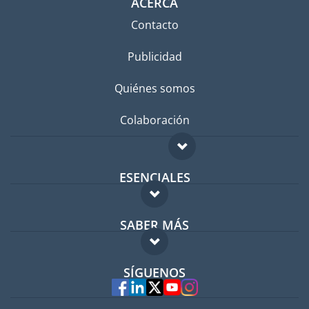
ACERCA
Contacto
Publicidad
Quiénes somos
Colaboración
ESENCIALES
Foro para expatriados
SABER MÁS
Guía para expatriados
FAQ
Trabajos en el extranjero
SÍGUENOS
Expertos