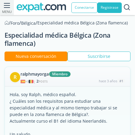
Conectarse
Registrase
MENU
/
/
/
Especialidad médica Bélgica (Zona flamenca)
Foro
Bélgica
Especialidad médica Bélgica (Zona
flamenca)
Nueva conversación
Suscribirse
ralphmayorga
Miembro
R
2
hace 3 años
#1
|
POSTS
Hola, soy Ralph, médico español.
¿ Cuáles son los requisitos para estudiar una
especialidad médica y al mismo tiempo trabajar si se
puede en la zona flamenca de Bélgica?.
Actualmente curso el B1 del idioma Neerlandés.
Un saludo.