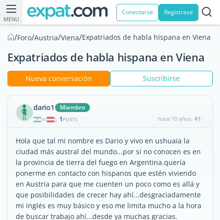
Conectarse
Registrase
MENU
/
/
/
/
Expatriados de habla hispana en Viena
Foro
Austria
Viena
Expatriados de habla hispana en Viena
Nueva conversación
Suscribirse
dario1
Miembro
1
hace 10 años
#1
|
POSTS
Hola que tal mi nombre es Dario y vivo en ushuaia la
ciudad más austral del mundo...por si no conocen es en
la provincia de tierra del fuego en Argentina.quería
ponerme en contacto con hispanos que estén viviendo
en Austria para que me cuenten un poco como es allá y
que posibilidades de crecer hay ahí...desgraciadamente
mi inglés es muy básico y eso me limita mucho a la hora
de buscar trabajo ahí...desde ya muchas gracias.