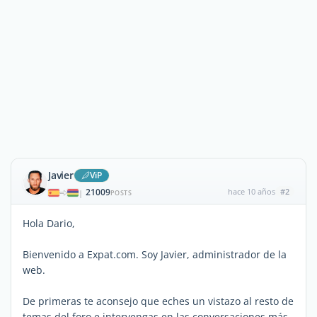
Javier
ViP
21009
hace 10 años
#2
|
POSTS
Hola Dario,
Bienvenido a Expat.com. Soy Javier, administrador de la
web.
De primeras te aconsejo que eches un vistazo al resto de
temas del foro e intervengas en las conversaciones más