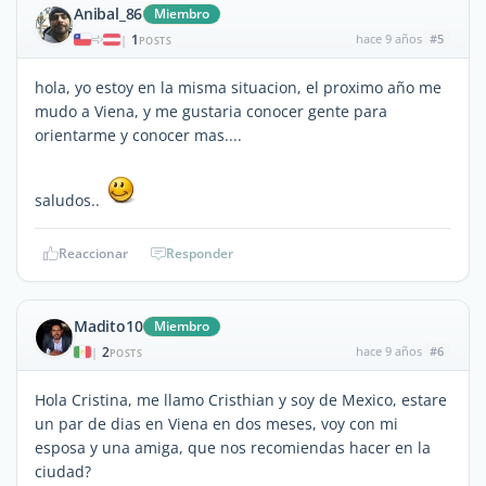
Anibal_86
Miembro
1
hace 9 años
#5
|
POSTS
hola, yo estoy en la misma situacion, el proximo año me
mudo a Viena, y me gustaria conocer gente para
orientarme y conocer mas....
saludos..
Reaccionar
Responder
Madito10
Miembro
2
hace 9 años
#6
|
POSTS
Hola Cristina, me llamo Cristhian y soy de Mexico, estare
un par de dias en Viena en dos meses, voy con mi
esposa y una amiga, que nos recomiendas hacer en la
ciudad?