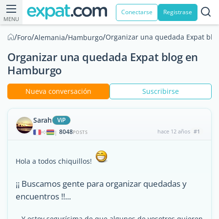
Conectarse
Registrase
MENU
/
/
/
/
Organizar una quedada Expat bl
Foro
Alemania
Hamburgo
Organizar una quedada Expat blog en
Hamburgo
Nueva conversación
Suscribirse
Sarah
ViP
8048
hace 12 años
#1
|
POSTS
Hola a todos chiquillos!
¡¡ Buscamos gente para organizar quedadas y
encuentros !!...
...Y estoy segurísima de que algunos de vosotros quieren