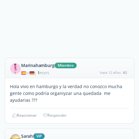
Marinahamburg
Miembro
1
hace 12 años
#2
|
POSTS
Hola vivo en hamburgo y la verdad no conozco mucha
gente como podria organiyzar una quedada me
ayudarias ???
Reaccionar
Responder
Sarah
ViP