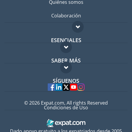
Quiénes somos
Colaboración
ESENCIALES
Foro para expatriados
SABER MÁS
Guía para expatriados
FAQ
Trabajos en el extranjero
SÍGUENOS
Expertos
© 2026 Expat.com, All rights Reserved
Condiciones de Uso
Dado apoyo gratuito a los expatriados desde 2005