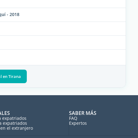
uí - 2018
al en Tirana
ALES
SABER MÁS
a expatriados
FAQ
a expatriados
Expertos
en el extranjero