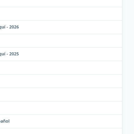
uí - 2026
uí - 2025
pañol