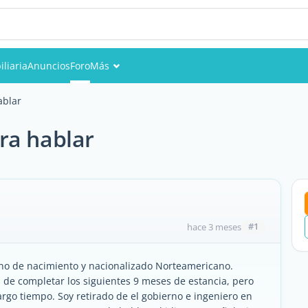
liaria
Anuncios
Foro
Más
Eventos
ablar
Miembros
ra hablar
Fotos
#1
hace 3 meses
ano de nacimiento y nacionalizado Norteamericano.
s de completar los siguientes 9 meses de estancia, pero
o tiempo. Soy retirado de el gobierno e ingeniero en