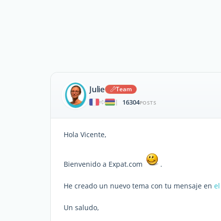
Julie
Team
16304
|
POSTS
Hola Vicente,
Bienvenido a Expat.com
.
He creado un nuevo tema con tu mensaje en
el
Un saludo,