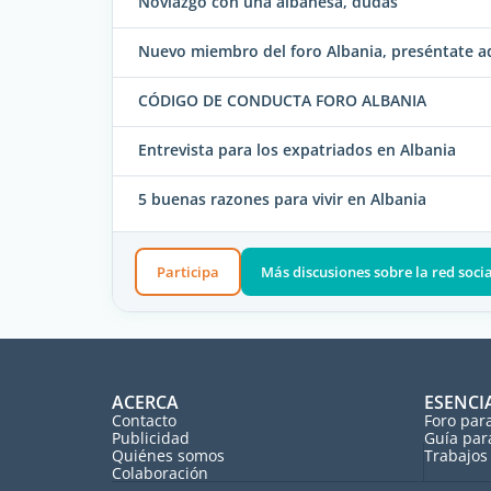
Noviazgo con una albanesa, dudas
Nuevo miembro del foro Albania, preséntate aq
CÓDIGO DE CONDUCTA FORO ALBANIA
Entrevista para los expatriados en Albania
5 buenas razones para vivir en Albania
Participa
Más discusiones sobre la red soci
ACERCA
ESENCI
Contacto
Foro par
Publicidad
Guía par
Quiénes somos
Trabajos 
Colaboración