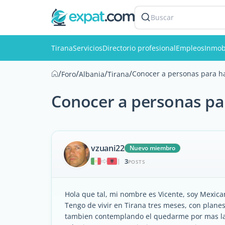
Buscar
Tirana
Servicios
Directorio profesional
Empleos
Inmobi
/
/
/
/
Conocer a personas para h
Foro
Albania
Tirana
Conocer a personas pa
vzuani22
Nuevo miembro
3
|
POSTS
Hola que tal, mi nombre es Vicente, soy Mexic
Tengo de vivir en Tirana tres meses, con plane
tambien contemplando el quedarme por mas larg