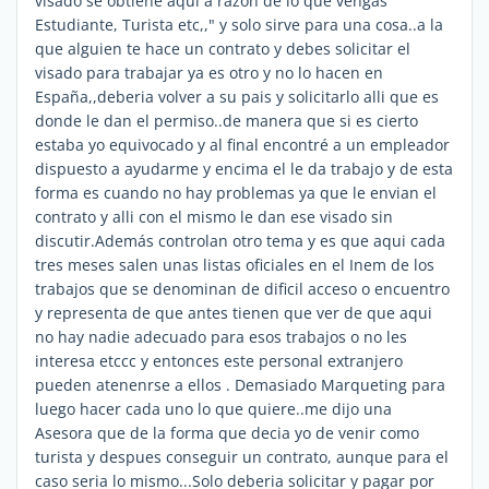
visado se obtiene aqui a razon de lo que vengas "
Estudiante, Turista etc,," y solo sirve para una cosa..a la
que alguien te hace un contrato y debes solicitar el
visado para trabajar ya es otro y no lo hacen en
España,,deberia volver a su pais y solicitarlo alli que es
donde le dan el permiso..de manera que si es cierto
estaba yo equivocado y al final encontré a un empleador
dispuesto a ayudarme y encima el le da trabajo y de esta
forma es cuando no hay problemas ya que le envian el
contrato y alli con el mismo le dan ese visado sin
discutir.Además controlan otro tema y es que aqui cada
tres meses salen unas listas oficiales en el Inem de los
trabajos que se denominan de dificil acceso o encuentro
y representa de que antes tienen que ver de que aqui
no hay nadie adecuado para esos trabajos o no les
interesa etccc y entonces este personal extranjero
pueden atenenrse a ellos . Demasiado Marqueting para
luego hacer cada uno lo que quiere..me dijo una
Asesora que de la forma que decia yo de venir como
turista y despues conseguir un contrato, aunque para el
caso seria lo mismo...Solo deberia solicitar y pagar por