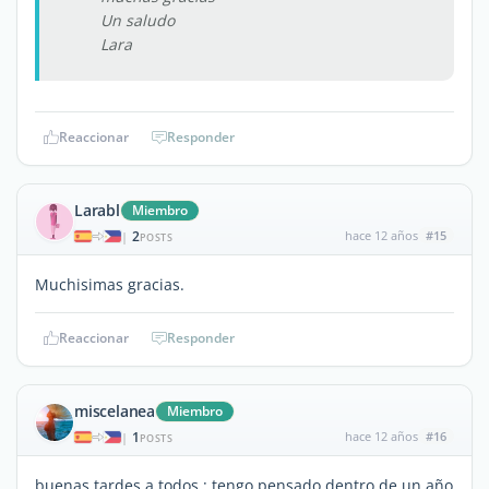
Un saludo
Lara
Reaccionar
Responder
Larabl
Miembro
2
hace 12 años
#15
|
POSTS
Muchisimas gracias.
Reaccionar
Responder
miscelanea
Miembro
1
hace 12 años
#16
|
POSTS
buenas tardes a todos : tengo pensado dentro de un año