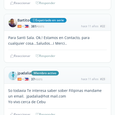
Reaccionar
Responder
Bartito
Expatriado en serie
381
hace 11 años
#22
|
POSTS
Para Santi Sala. Ok.! Estamos en Contacto, para
cualquier cosa...Saludos...i Merci..
Reaccionar
Responder
jpadalia
Miembro activo
37
hace 11 años
#23
|
POSTS
So todavia Te interesa saber sober Filipinas mandame
un email. jpadalia@hot mail.com
Yo vivo cerca de Cebu
Reaccionar
Responder