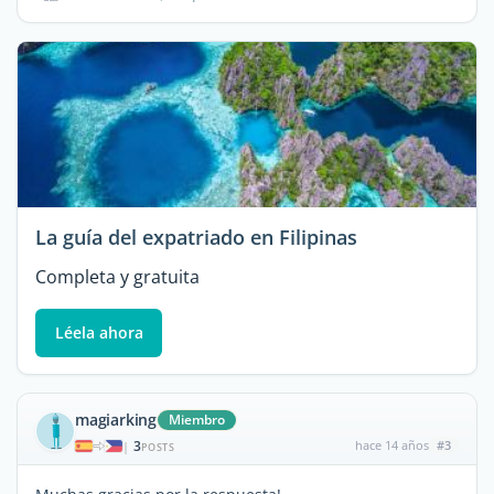
La guía del expatriado en Filipinas
Completa y gratuita
Léela ahora
magiarking
Miembro
3
hace 14 años
#3
|
POSTS