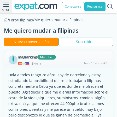
Conectarse
Registrase
MENU
/
/
/
Me quiero mudar a filipinas
Foro
Filipinas
Me quiero mudar a filipinas
Nueva conversación
Suscribirse
magiarking
Miembro
3
hace 15 años
#1
|
POSTS
Hola a todos tengo 28 años, soy de Barcelona y estoy
estudiando la posibilidad de irme trabajar a filipinas
concretamente a Cebu ya que es donde me ofrecen el
puesto. Agradecería que me dierais información sobre el
coste de la vida (alquileres, suministros, comida, algún
extra, etc) ya que me ofrecen 44.000php brutos al mes +
comisiones x ventas y me parece un sueldo muy bajo,
pero desconozco lo que se ganan de promedio allí ya