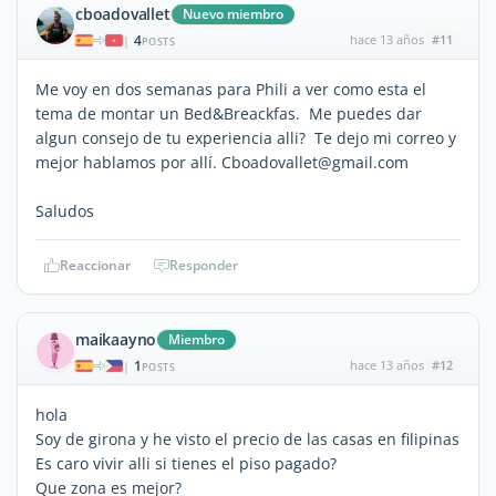
cboadovallet
Nuevo miembro
4
hace 13 años
#11
|
POSTS
Me voy en dos semanas para Phili a ver como esta el
tema de montar un Bed&Breackfas. Me puedes dar
algun consejo de tu experiencia alli? Te dejo mi correo y
mejor hablamos por allí. Cboadovallet@gmail.com
Saludos
Reaccionar
Responder
maikaayno
Miembro
1
hace 13 años
#12
|
POSTS
hola
Soy de girona y he visto el precio de las casas en filipinas
Es caro vivir alli si tienes el piso pagado?
Que zona es mejor?