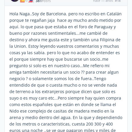
381
hace 11 años
#18
|
POSTS
Hola Naga..Soy de Barcelona. pero no escribo en Catalán
porque te regañan jaja hace ay mucho ando metido por
aqui. lo que pasa que estaba en el foro de Paraguay y
bueno por razones sentimentales...me cambié de
destino y ahora me gusta este y también una Filipina de
la Union. Estoy leyendo vuestros comentarios y muchas
cosas ya las sabia. pero lo que no acabo de entender es
el porque siempre hay que buscarse un socio..me
pregunto si solo es en nuestro caso...Me refiero mi
amiga también necesitaria un socio ?? para crear algun
negocio ? o solamente somos los de fuera..Tengo
entendido de que o cuesta mucho o no se vende nada
de terreno a los extranjeros porque dicen que solo es
suyo o es muy caro etc...Pero siempre hay quien compra
como estos españoles que están en donde se llama el
Nido ese complejo de casitas de madera medio en la
arena y medio dentro del agua. En la que y dependiendo
de los metros o caracteristicas, cuesta 200 300 y 400
euros una noche ..se ve que pagaron miles y miles de