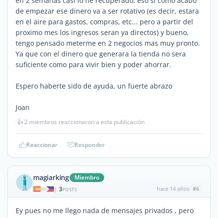
en 2 semanas casi lo he recuperado, eso si como acabo
de empezar ese dinero va a ser rotativo (es decir, estara
en el aire para gastos, compras, etc... pero a partir del
proximo mes los ingresos seran ya directos) y bueno,
tengo pensado meterme en 2 negocios mas muy pronto.
Ya que con el dinero que generara la tienda no sera
suficiente como para vivir bien y poder ahorrar.
Espero haberte sido de ayuda, un fuerte abrazo
Joan
👍
2 miembros reaccionaron a esta publicación
Reaccionar
Responder
magiarking
Miembro
3
hace 14 años
#6
|
POSTS
Ey pues no me llego nada de mensajes privados , pero