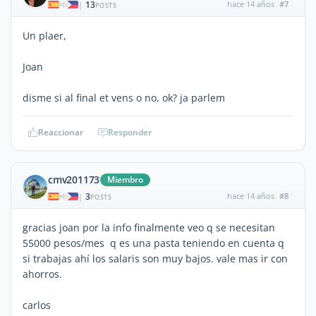
13
hace 14 años
#7
|
POSTS
Un plaer,
Joan
disme si al final et vens o no, ok? ja parlem
Reaccionar
Responder
cmv201173
Miembro
3
hace 14 años
#8
|
POSTS
gracias joan por la info finalmente veo q se necesitan
55000 pesos/mes q es una pasta teniendo en cuenta q
si trabajas ahí los salaris son muy bajos. vale mas ir con
ahorros.
carlos