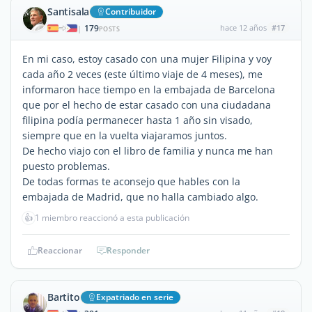
Santisala
Contribuidor
179
hace 12 años
#17
|
POSTS
En mi caso, estoy casado con una mujer Filipina y voy
cada año 2 veces (este último viaje de 4 meses), me
informaron hace tiempo en la embajada de Barcelona
que por el hecho de estar casado con una ciudadana
filipina podía permanecer hasta 1 año sin visado,
siempre que en la vuelta viajaramos juntos.
De hecho viajo con el libro de familia y nunca me han
puesto problemas.
De todas formas te aconsejo que hables con la
embajada de Madrid, que no halla cambiado algo.
👍
1 miembro reaccionó a esta publicación
Reaccionar
Responder
Bartito
Expatriado en serie