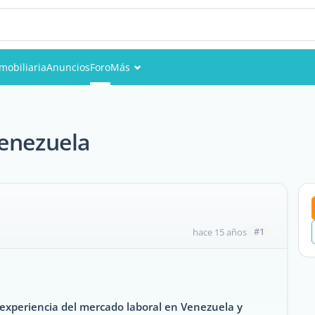
mobiliaria
Anuncios
Foro
Más
Eventos
Miembros
Venezuela
Fotos
#1
hace 15 años
xperiencia del mercado laboral en Venezuela y