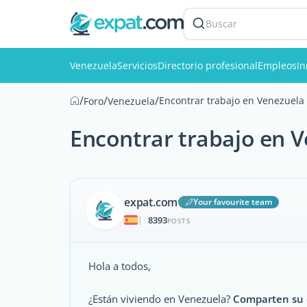
Buscar
Venezuela
Servicios
Directorio profesional
Empleos
In
/
/
/
Encontrar trabajo en Venezuela
Foro
Venezuela
Encontrar trabajo en 
expat.com
Your favourite team
8393
|
POSTS
Hola a todos,
¿Están viviendo en Venezuela?
Comparten su e