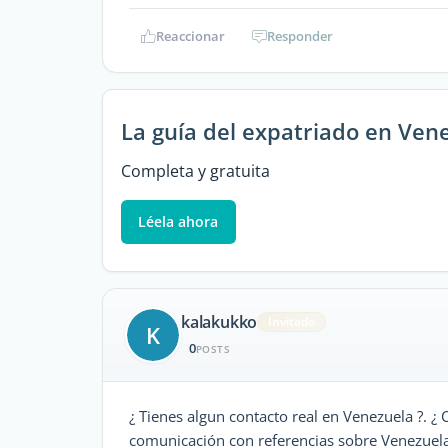
Reaccionar
Responder
La guía del expatriado en Ven
Completa y gratuita
Léela ahora
kalakukko
Invitado
K
0
POSTS
¿ Tienes algun contacto real en Venezuela ?. ¿ 
comunicación con referencias sobre Venezuela