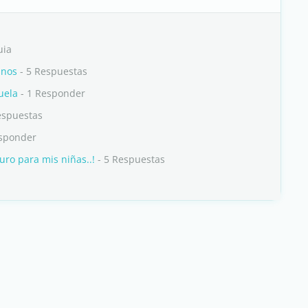
uia
anos
- 5 Respuestas
uela
- 1 Responder
espuestas
esponder
uro para mis niñas..!
- 5 Respuestas