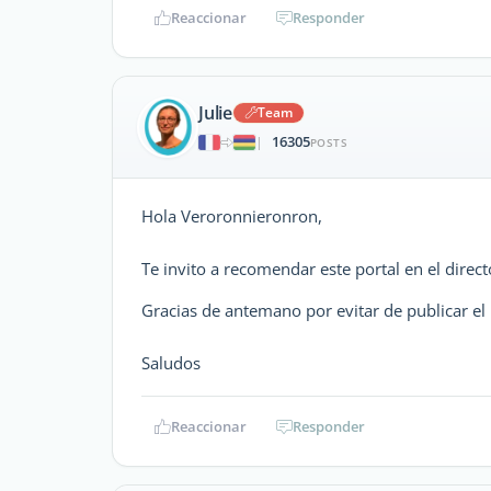
Reaccionar
Responder
Julie
Team
16305
|
POSTS
Hola Veroronnieronron,
Te invito a recomendar este portal en el direc
Gracias de antemano por evitar de publicar 
Saludos
Reaccionar
Responder