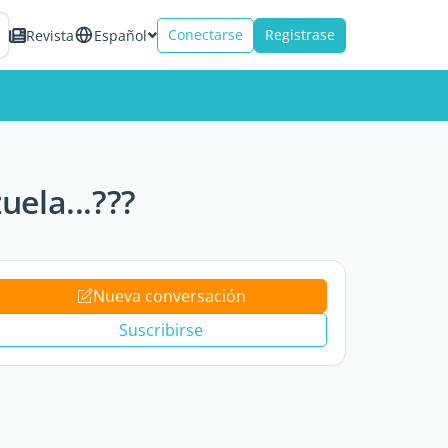
Conectarse
Registrase
Revista
Español
uela...???
Nueva conversación
Suscribirse