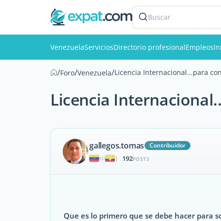
Buscar
Venezuela
Servicios
Directorio profesional
Empleos
In
/
/
/
Licencia Internacional...para co
Foro
Venezuela
Licencia Internacional.
gallegos.tomas
Contribuidor
192
|
POSTS
Que es lo primero que se debe hacer para soli