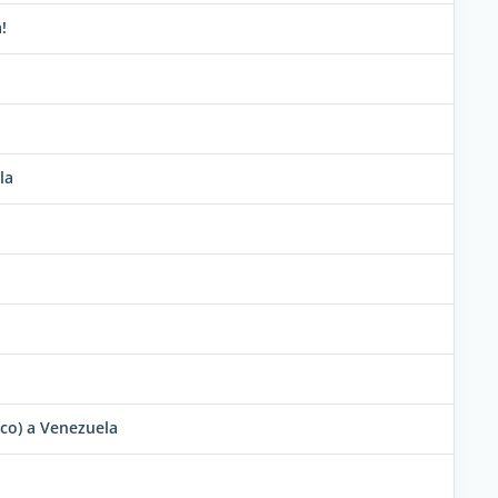
!
la
co) a Venezuela