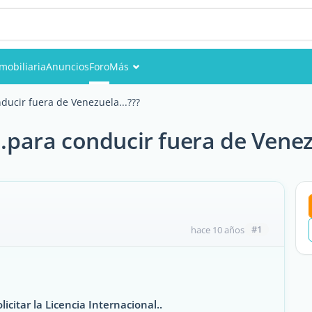
mobiliaria
Anuncios
Foro
Más
Eventos
nducir fuera de Venezuela...???
Miembros
..para conducir fuera de Venez
Fotos
#1
hace 10 años
citar la Licencia Internacional..