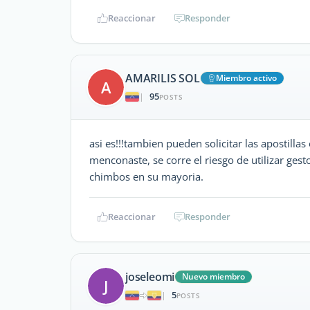
Reaccionar
Responder
AMARILIS SOL
Miembro activo
A
95
|
POSTS
asi es!!!tambien pueden solicitar las apostilla
menconaste, se corre el riesgo de utilizar ge
chimbos en su mayoria.
Reaccionar
Responder
joseleomi
Nuevo miembro
J
5
|
POSTS