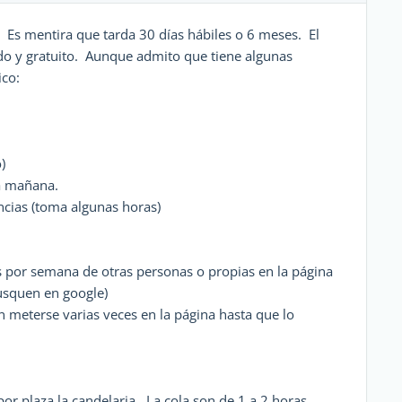
. Es mentira que tarda 30 días hábiles o 6 meses. El
pido y gratuito. Aunque admito que tiene algunas
ico:
)
la mañana.
encias (toma algunas horas)
s por semana de otras personas o propias en la página
busquen en google)
n meterse varias veces en la página hasta que lo
 por plaza la candelaria. La cola son de 1 a 2 horas.