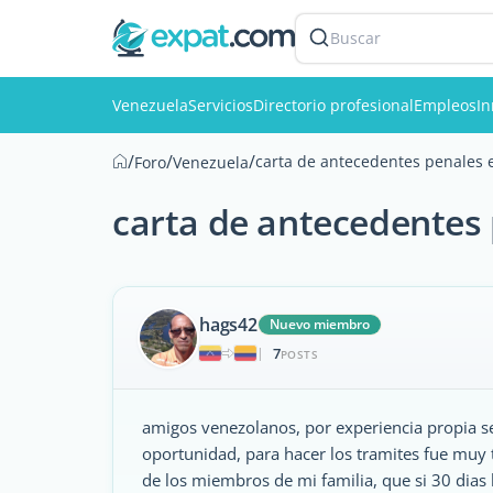
Buscar
Venezuela
Servicios
Directorio profesional
Empleos
In
/
/
/
carta de antecedentes penales 
Foro
Venezuela
carta de antecedentes
hags42
Nuevo miembro
7
|
POSTS
amigos venezolanos, por experiencia propia se
oportunidad, para hacer los tramites fue muy t
de los miembros de mi familia, que si 30 dias h