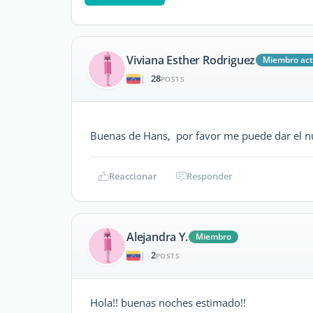
Viviana Esther Rodriguez
Miembro act
28
|
POSTS
Buenas de Hans, por favor me puede dar el nú
Reaccionar
Responder
Alejandra Y.
Miembro
2
|
POSTS
Hola!! buenas noches estimado!!