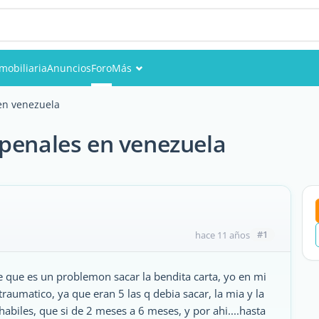
mobiliaria
Anuncios
Foro
Más
Eventos
en venezuela
Miembros
 penales en venezuela
Fotos
#1
hace 11 años
 que es un problemon sacar la bendita carta, yo en mi
raumatico, ya que eran 5 las q debia sacar, la mia y la
abiles, que si de 2 meses a 6 meses, y por ahi....hasta