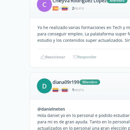
Chleyva Rodriguez Lopez
Miembro
C
2
|
POSTS
Yo he realizado varias formaciones en Tech y m
para conseguir empleo. La palataforma super f
estudio y los contenidos super actualizados. Si
Reaccionar
Responder
diana09r199
Miembro
D
1
|
POSTS
@danielneten
Hola daniel yo en lo personal e podido estudiar
para mi es de gran ayuda. Tanto en lo persona
actualizados en lo personal una gran elección p