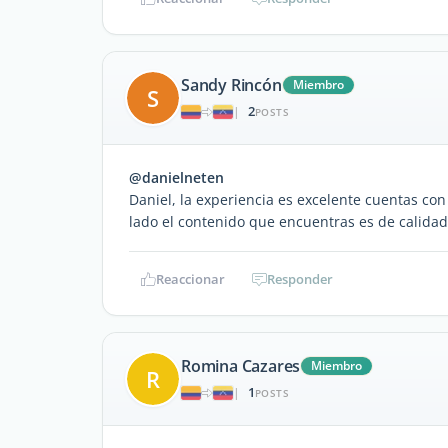
Sandy Rincón
Miembro
S
2
|
POSTS
@danielneten
Daniel, la experiencia es excelente cuentas con p
lado el contenido que encuentras es de calidad
Reaccionar
Responder
Romina Cazares
Miembro
R
1
|
POSTS