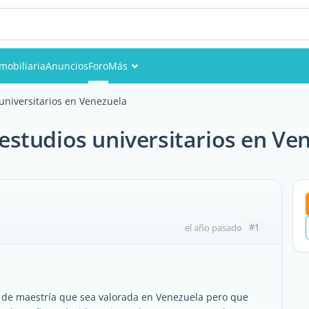
mobiliaria
Anuncios
Foro
Más
Eventos
niversitarios en Venezuela
Miembros
studios universitarios en Ve
Fotos
#1
el año pasado
 de maestría que sea valorada en Venezuela pero que