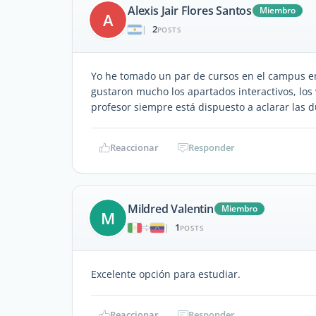
Alexis Jair Flores Santos
Miembro
A
2
|
POSTS
Yo he tomado un par de cursos en el campus en
gustaron mucho los apartados interactivos, los
profesor siempre está dispuesto a aclarar las 
Reaccionar
Responder
Mildred Valentin
Miembro
M
1
|
POSTS
Excelente opción para estudiar.
Reaccionar
Responder