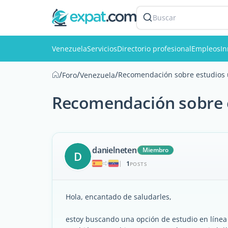
Buscar
Venezuela
Servicios
Directorio profesional
Empleos
In
/
/
/
Recomendación sobre estudios u
Foro
Venezuela
Recomendación sobre e
danielneten
Miembro
D
1
|
POSTS
Hola, encantado de saludarles,
estoy buscando una opción de estudio en línea