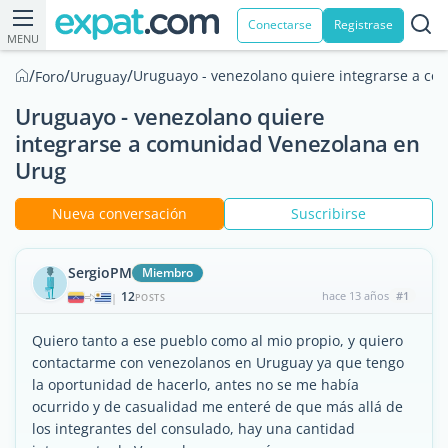
Conectarse
Registrase
MENU
/
/
/
Uruguayo - venezolano quiere integrarse a c
Foro
Uruguay
Uruguayo - venezolano quiere
integrarse a comunidad Venezolana en
Urug
Nueva conversación
Suscribirse
SergioPM
Miembro
12
hace 13 años
#1
|
POSTS
Quiero tanto a ese pueblo como al mio propio, y quiero
contactarme con venezolanos en Uruguay ya que tengo
la oportunidad de hacerlo, antes no se me había
ocurrido y de casualidad me enteré de que más allá de
los integrantes del consulado, hay una cantidad