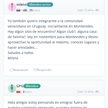
mileivi
Miembro activo
35
hace 13 años
#5
|
POSTS
Yo también quiero integrarme a la comunidad
venezolana en Uruguay, inicialmente en Montevideo.
Hay algún sitio de encuentro? Algún club?, alguna casa
de familia?. Voy en noviembre para Montevideo y deseo
aprovechar la oportunidad al máximo, conocer lugares y
hacer amistades...
Saludos a todos.
Mileivi
Reaccionar
Responder
GPG
Miembro
3
hace 12 años
#6
|
POSTS
Hola amigos estoy pensando en emigrar fuera de
nuestra castigada venezuela, quisiera montar mi