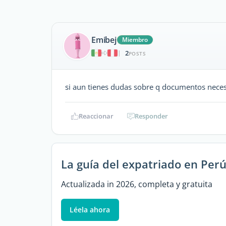
Emibej
Miembro
2
|
POSTS
si aun tienes dudas sobre q documentos neces
Reaccionar
Responder
La guía del expatriado en Per
Actualizada in 2026, completa y gratuita
Léela ahora