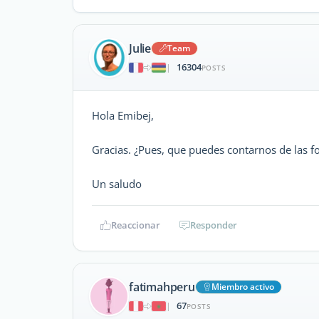
Julie
Team
16304
|
POSTS
Hola Emibej,
Gracias. ¿Pues, que puedes contarnos de las f
Un saludo
Reaccionar
Responder
fatimahperu
Miembro activo
67
|
POSTS