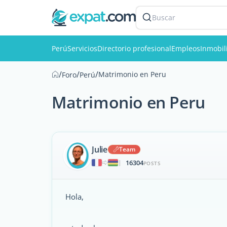
Buscar
Perú
Servicios
Directorio profesional
Empleos
Inmobil
/
/
/
Matrimonio en Peru
Foro
Perú
Matrimonio en Peru
Julie
Team
16304
|
POSTS
Hola,