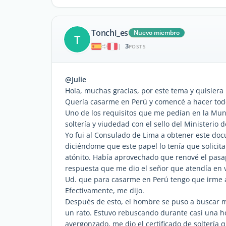
Tonchi_es
Nuevo miembro
T
3
|
POSTS
@Julie
Hola, muchas gracias, por este tema y quisiera
Quería casarme en Perú y comencé a hacer todos
Uno de los requisitos que me pedían en la Muni
soltería y viudedad con el sello del Ministerio 
Yo fui al Consulado de Lima a obtener este d
diciéndome que este papel lo tenía que solicita
atónito. Había aprovechado que renové el pasapor
respuesta que me dio el señor que atendía en v
Ud. que para casarme en Perú tengo que irme a
Efectivamente, me dijo.
Después de esto, el hombre se puso a buscar m
un rato. Estuvo rebuscando durante casi una ho
avergonzado, me dio el certificado de soltería