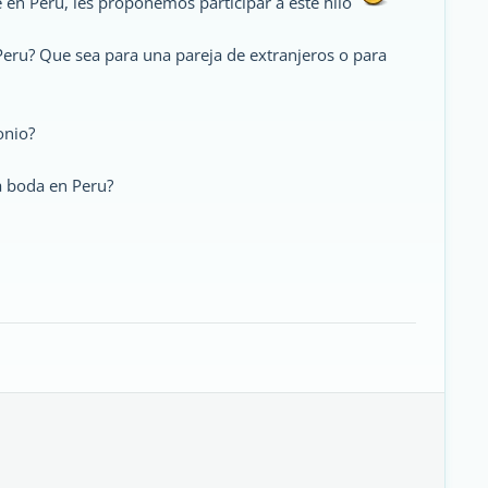
e en Peru, les proponemos participar a este hilo
Peru? Que sea para una pareja de extranjeros o para
onio?
a boda en Peru?