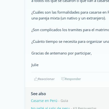
a todos los que se casaron o que van a casars
¿Cuáles son las formalidades para casarse en 
una pareja mixta (un nativo y un extranjero).
¿Son complicados los tramites para el matrim
¿Cuánto tiempo se necesita para organizar un
Gracias de antemano por participar,
Julie
Reaccionar
Responder
See also
Casarse en Perú
- Guia
No sellé al salir de peru
- 63 Respuestas