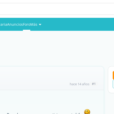
iaria
Anuncios
Foro
Más
Eventos
Miembros
Fotos
#1
hace 14 años