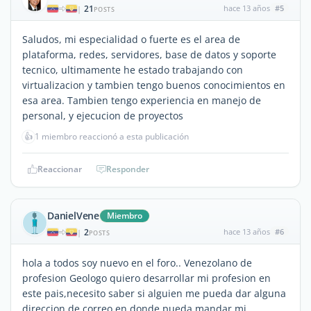
21
hace 13 años
#5
|
POSTS
Saludos, mi especialidad o fuerte es el area de
plataforma, redes, servidores, base de datos y soporte
tecnico, ultimamente he estado trabajando con
virtualizacion y tambien tengo buenos conocimientos en
esa area. Tambien tengo experiencia en manejo de
personal, y ejecucion de proyectos
👍
1 miembro reaccionó a esta publicación
Reaccionar
Responder
DanielVene
Miembro
2
hace 13 años
#6
|
POSTS
hola a todos soy nuevo en el foro.. Venezolano de
profesion Geologo quiero desarrollar mi profesion en
este pais,necesito saber si alguien me pueda dar alguna
direccion de correo en donde pueda mandar mi