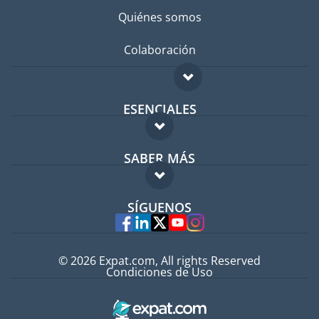
Quiénes somos
Colaboración
ESENCIALES
Foro para expatriados
SABER MÁS
Guía para expatriados
FAQ
Trabajos en el extranjero
SÍGUENOS
Expertos
© 2026 Expat.com, All rights Reserved
Condiciones de Uso