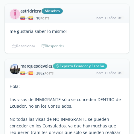
astridriera
Miembro
10
hace 11 años
#8
|
POSTS
me gustaría saber lo mismo!
Reaccionar
Responder
marquesdevelez
Experto Ecuador y España
2882
hace 11 años
#9
|
POSTS
Hola:
Las visas de INMIGRANTE sólo se conceden DENTRO de
Ecuador, no en los Consulados.
No todas las visas de NO INMIGRANTE se pueden
conceder en los Consulados, ya que hay muchas que
requieren trámites previos que sólo se pueden realizar