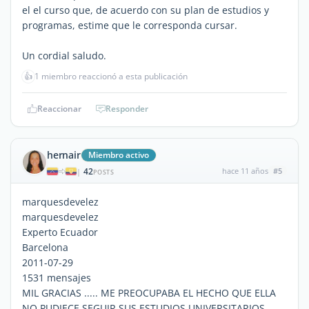
el el curso que, de acuerdo con su plan de estudios y
programas, estime que le corresponda cursar.
Un cordial saludo.
👍
1 miembro reaccionó a esta publicación
Reaccionar
Responder
hernair
Miembro activo
42
hace 11 años
#5
|
POSTS
marquesdevelez
marquesdevelez
Experto Ecuador
Barcelona
2011-07-29
1531 mensajes
MIL GRACIAS ..... ME PREOCUPABA EL HECHO QUE ELLA
NO PUDIECE SEGUIR SUS ESTUDIOS UNIVERSITARIOS