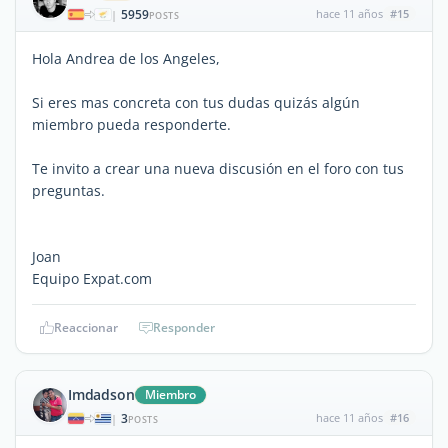
5959
hace 11 años
#15
|
POSTS
Hola Andrea de los Angeles,
Si eres mas concreta con tus dudas quizás algún
miembro pueda responderte.
Te invito a crear una nueva discusión en el foro con tus
preguntas.
Joan
Equipo Expat.com
Reaccionar
Responder
Imdadson
Miembro
3
hace 11 años
#16
|
POSTS