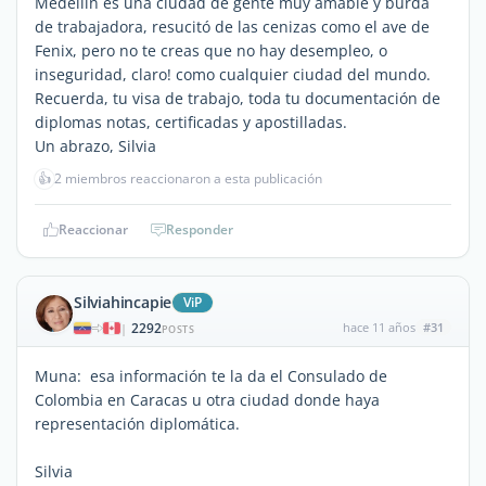
Medellín es una ciudad de gente muy amable y burda
de trabajadora, resucitó de las cenizas como el ave de
Fenix, pero no te creas que no hay desempleo, o
inseguridad, claro! como cualquier ciudad del mundo.
Recuerda, tu visa de trabajo, toda tu documentación de
diplomas notas, certificadas y apostilladas.
Un abrazo, Silvia
👍
2 miembros reaccionaron a esta publicación
Reaccionar
Responder
Silviahincapie
ViP
2292
hace 11 años
#31
|
POSTS
Muna: esa información te la da el Consulado de
Colombia en Caracas u otra ciudad donde haya
representación diplomática.
Silvia