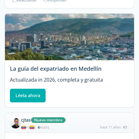
Reaccionar
Responder
La guía del expatriado en Medellín
Actualizada in 2026, completa y gratuita
Léela ahora
cjtas
Nuevo miembro
4
hace 11 años
#3
|
POSTS