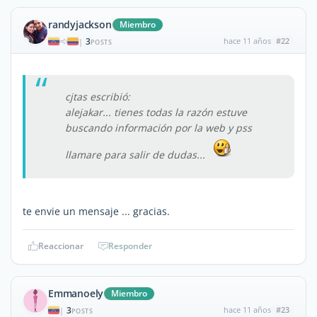
randyjackson
Miembro
3
hace 11 años
#22
|
POSTS
cjtas escribió:
alejakar... tienes todas la razón estuve
buscando información por la web y pss
llamare para salir de dudas...
te envie un mensaje ... gracias.
Reaccionar
Responder
Emmanoely
Miembro
3
hace 11 años
#23
|
POSTS