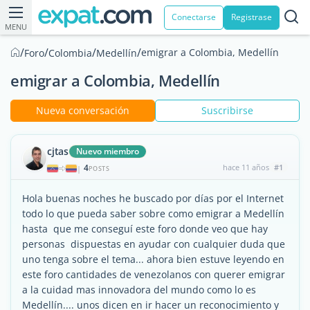
Conectarse
Registrase
MENU
/
/
/
/
emigrar a Colombia, Medellín
Foro
Colombia
Medellín
emigrar a Colombia, Medellín
Nueva conversación
Suscribirse
cjtas
Nuevo miembro
4
hace 11 años
#1
|
POSTS
Hola buenas noches he buscado por días por el Internet
todo lo que pueda saber sobre como emigrar a Medellín
hasta que me conseguí este foro donde veo que hay
personas dispuestas en ayudar con cualquier duda que
uno tenga sobre el tema... ahora bien estuve leyendo en
este foro cantidades de venezolanos con querer emigrar
a la cuidad mas innovadora del mundo como lo es
Medellín.... unos dicen en ir hacer un reconocimiento y