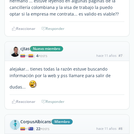
hermano ... estuve leyendo en algunas paginas de la
cancillería colombiana y la visa de trabajo la puedo
optar si la empresa me contrata... es valido es viable??
Reaccionar
Responder
cjtas
Nuevo miembro
4
hace 11 años
#7
|
POSTS
alejakar... tienes todas la razón estuve buscando
información por la web y pss llamare para salir de
dudas...
Reaccionar
Responder
CorpusAlbicans
Miembro
22
hace 11 años
#8
|
POSTS