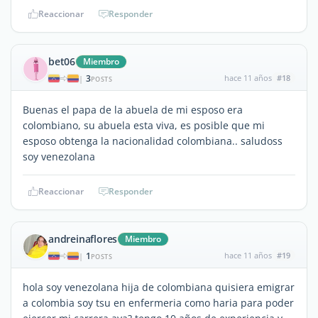
Reaccionar
Responder
bet06
Miembro
3
hace 11 años
#18
|
POSTS
Buenas el papa de la abuela de mi esposo era
colombiano, su abuela esta viva, es posible que mi
esposo obtenga la nacionalidad colombiana.. saludoss
soy venezolana
Reaccionar
Responder
andreinaflores
Miembro
1
hace 11 años
#19
|
POSTS
hola soy venezolana hija de colombiana quisiera emigrar
a colombia soy tsu en enfermeria como haria para poder