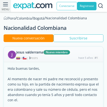
Conectarse
Registrase
MENU
/
/
/
/
Nacionalidad Colombiana
Foro
Colombia
Bogotá
Nacionalidad Colombiana
Nueva conversación
Suscribirse
Jesus valderrama
Nuevo miembro
J
3
hace 5 años
#1
|
POSTS
Hola buenas tardes,
Al momento de nacer mi padre me reconoció y presento
como su hijo, en la partida de nacimiento expresa que el
era colombiano y sale su número de cédula, pero el nos
abandono cuando yo tenía 5 años y perdí todo contacto
con el.