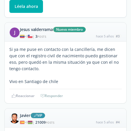
Léela ahora
Jesus valderrama
Nuevo miembro
J
3
hace 5 años
#3
|
POSTS
Si ya me puse en contacto con la cancillería, me dicen
que con el registro civil de nacimiento puedo gestionar
eso, pero quedó en la misma situación ya que con el no
tengo contacto.
Vivo en Santiago de chile
Reaccionar
Responder
Javier
ViP
21009
hace 5 años
#4
|
POSTS