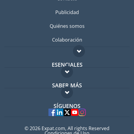
Publicidad
Quiénes somos
Colaboración
ESENCIALES
Foro para expatriados
SABER MÁS
Guía para expatriados
FAQ
Trabajos en el extranjero
SÍGUENOS
Expertos
© 2026 Expat.com, All rights Reserved
Condiciones de Uso