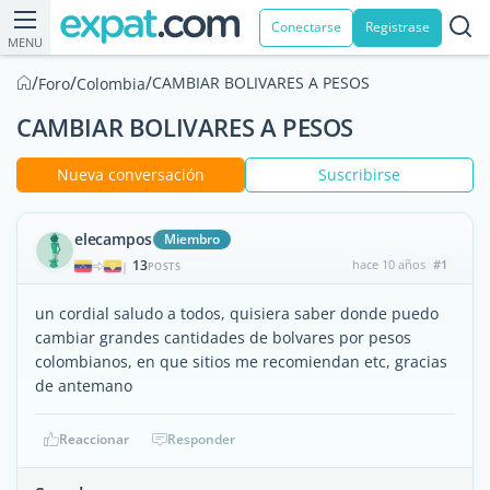
Conectarse
Registrase
MENU
/
/
/
CAMBIAR BOLIVARES A PESOS
Foro
Colombia
CAMBIAR BOLIVARES A PESOS
Nueva conversación
Suscribirse
elecampos
Miembro
13
hace 10 años
#1
|
POSTS
un cordial saludo a todos, quisiera saber donde puedo
cambiar grandes cantidades de bolvares por pesos
colombianos, en que sitios me recomiendan etc, gracias
de antemano
Reaccionar
Responder