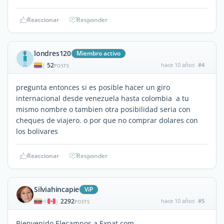
Reaccionar
Responder
londres120
Miembro activo
52
hace 10 años
#4
|
POSTS
pregunta entonces si es posible hacer un giro
internacional desde venezuela hasta colombia a tu
mismo nombre o tambien otra posibilidad seria con
cheques de viajero. o por que no comprar dolares con
los bolivares
Reaccionar
Responder
Silviahincapie
ViP
2292
hace 10 años
#5
|
POSTS
Bienvenido Elecampos a Expat.com