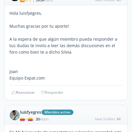
5959
|
POSTS
Hola luisfyegres,
Muchas gracias por tu aporte!
A la espera de que algún miembro pueda responder a
tus dudas te invito a leer las demás discusiones en el
foro como bien te a dicho Silvia.
Joan
Equipo Expat.com
Reaccionar
Responder
luisfyegres
Miembro activo
30
hace 10 años
#4
|
POSTS