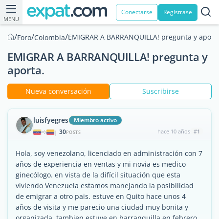
Conectarse
Registrase
MENU
/
/
/
EMIGRAR A BARRANQUILLA! pregunta y aporta
Foro
Colombia
EMIGRAR A BARRANQUILLA! pregunta y
aporta.
Nueva conversación
Suscribirse
luisfyegres
Miembro activo
30
hace 10 años
#1
|
POSTS
Hola, soy venezolano, licenciado en administración con 7
años de experiencia en ventas y mi novia es medico
ginecólogo. en vista de la difícil situación que esta
viviendo Venezuela estamos manejando la posibilidad
de emigrar a otro pais. estuve en Quito hace unos 4
años de visita y me parecio una ciudad muy bonita y
organizada. tambien estuve en barranquilla en febrero