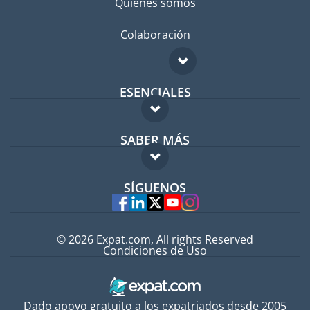
Quiénes somos
Colaboración
ESENCIALES
Foro para expatriados
SABER MÁS
Guía para expatriados
FAQ
Trabajos en el extranjero
SÍGUENOS
Expertos
© 2026 Expat.com, All rights Reserved
Condiciones de Uso
Dado apoyo gratuito a los expatriados desde 2005