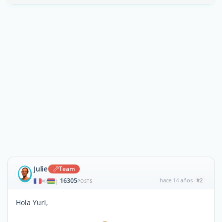
Julie
Team
16305
hace 14 años
#2
|
POSTS
Hola Yuri,