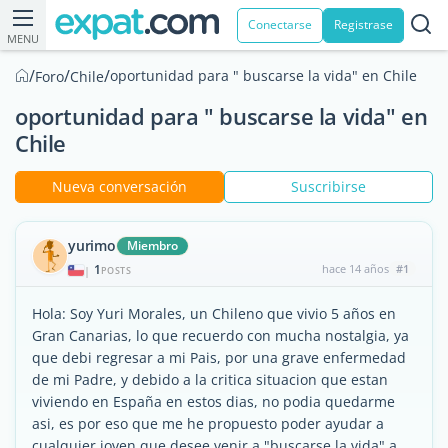
Conectarse
Registrase
MENU
/
/
/
oportunidad para " buscarse la vida" en Chile
Foro
Chile
oportunidad para " buscarse la vida" en
Chile
Nueva conversación
Suscribirse
yurimo
Miembro
1
hace 14 años
#1
|
POSTS
Hola: Soy Yuri Morales, un Chileno que vivio 5 años en
Gran Canarias, lo que recuerdo con mucha nostalgia, ya
que debi regresar a mi Pais, por una grave enfermedad
de mi Padre, y debido a la critica situacion que estan
viviendo en España en estos dias, no podia quedarme
asi, es por eso que me he propuesto poder ayudar a
cualquier joven que desee venir a "buscarse la vida" a