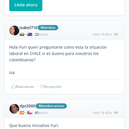
Léela ahora
isabel710
Miembro
22
hace 14 años
#3
|
POSTS
Hola Yuri queri preguntarte como esta la situacion
laboral en CHILE si es bueno para nosotros los
colombianos?
isa
Reaccionar
Responder
dpr2000
Miembro activo
41
hace 14 años
#4
|
POSTS
Que buena iniciativa Yuri.