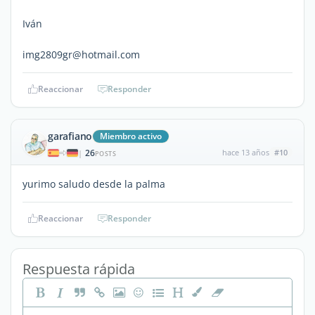
Iván
img2809gr@hotmail.com
Reaccionar
Responder
garafiano
Miembro activo
26
hace 13 años
#10
|
POSTS
yurimo saludo desde la palma
Reaccionar
Responder
Respuesta rápida