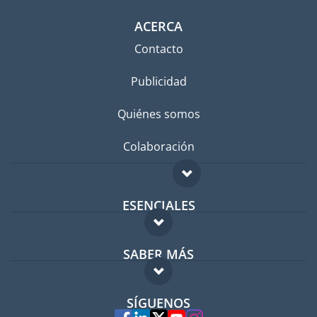
ACERCA
Contacto
Publicidad
Quiénes somos
Colaboración
ESENCIALES
Foro para expatriados
SABER MÁS
Guía para expatriados
FAQ
Trabajos en el extranjero
SÍGUENOS
Expertos