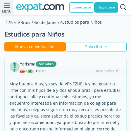
Conectarse
Registrase
MENU
/
/
/
/
Estudios para Niños
Foro
Brasil
Río de Janeiro
Estudios para Niños
Nueva conversación
Suscribirse
Yarisma
Miembro
1
hace 9 años
#1
|
POSTS
Muy buenos dias, yo soy de VENEZUELA y me gustaria
irme con mis hijos de 6 y dos años a brasil para estudiar
portugues alla y continuar mis estudios, yo me
encuentro interesada en informacion de colegios para
mis hijos, colegios seguros no muy cerca si es posible de
las favelas y quisiera saber de ellos sus precios horarios
y que me recomiendan, ya que e buscado por internet y
no e encotrado mucha informacion ni algun correo de