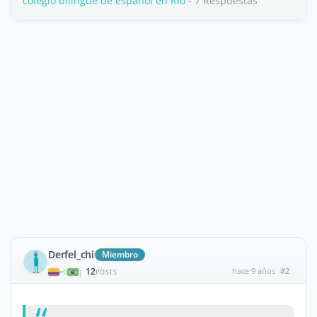
colegio bilingue de espanol en Rio
- 7 Respuestas
Derfel_chi
Miembro
12
hace 9 años
#2
|
POSTS