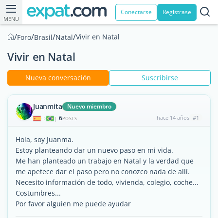
Conectarse
Registrase
MENU
/
/
/
/
Vivir en Natal
Foro
Brasil
Natal
Vivir en Natal
Nueva conversación
Suscribirse
Juanmita
Nuevo miembro
6
hace 14 años
#1
|
POSTS
Hola, soy Juanma.
Estoy planteando dar un nuevo paso en mi vida.
Me han planteado un trabajo en Natal y la verdad que
me apetece dar el paso pero no conozco nada de allí.
Necesito información de todo, vivienda, colegio, coche...
Costumbres...
Por favor alguien me puede ayudar