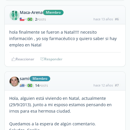
Maca-Arena
Miembro
2
hace 13 años
#6
|
POSTS
hola finalmente se fueron a Natal!!!! necesito
información , yo soy farmacéutico y quiero saber si hay
empleo en Natal
Reaccionar
Responder
sarni
Miembro
14
hace 12 años
#7
|
POSTS
Hola, alguien está viviendo en Natal, actualmente
(29/9/2013). Junto a mi esposo estamos pensando en
irnos para esa hermosa ciudad.
Quedamos a la espera de algún comentario.