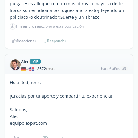
pulgas y es alli que compro mis libros.la mayoria de los
libros son en idioma portugues,ahora estoy leyendo un
policiaco (o doutrinador)Suerte y un abrazo.
👍
1 miembro reaccionó a esta publicación
Reaccionar
Responder
Alec
ViP
8572
hace 6 años
#3
|
POSTS
Hola Redjhons,
¡Gracias por tu aporte y compartir tu experiencia!
Saludos,
Alec
equipo expat.com