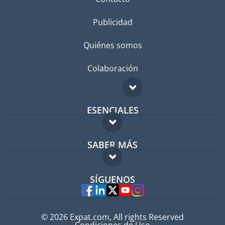
Publicidad
Quiénes somos
Colaboración
ESENCIALES
Foro para expatriados
SABER MÁS
Guía para expatriados
FAQ
Trabajos en el extranjero
SÍGUENOS
Expertos
© 2026 Expat.com, All rights Reserved