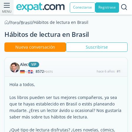
Conectarse
Registrase
MENU
/
/
/
Hábitos de lectura en Brasil
Foro
Brasil
Hábitos de lectura en Brasil
Nueva conversación
Suscribirse
Alec
ViP
8572
hace 6 años
#1
|
POSTS
Hola a todos,
Los libros pueden ser tus mejores compañeros, ya sea
que te hayas establecido en Brasil o estés planeando
mudarte. ¿Eres un lector ávido u ocasional? Nos gustaría
saber más sobre tus hábitos de lectura.
¿Qué tipo de lectura disfrutas? ¿Lees novelas, cómics,