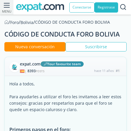
Conectarse
Registrase
MENU
/
/
/
CÓDIGO DE CONDUCTA FORO BOLIVIA
Foro
Bolivia
CÓDIGO DE CONDUCTA FORO BOLIVIA
Nueva conversación
Suscribirse
expat.com
Your favourite team
8393
hace 11 años
#1
|
POSTS
Hola a todos,
Para ayudarles a utilizar el foro les invitamos a leer estos
consejos: gracias por respetarlos para que el foro se
quede un espacio caluroso y claro.
Primeros pasos en el foro: