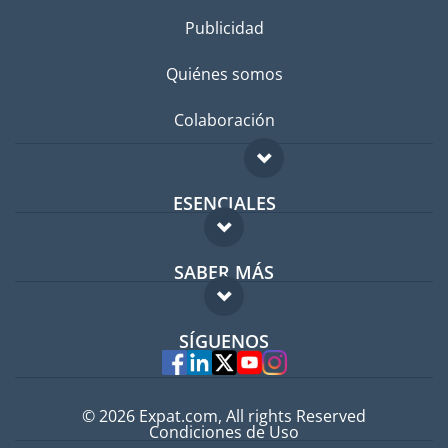
Publicidad
Quiénes somos
Colaboración
ESENCIALES
Foro para expatriados
SABER MÁS
Guía para expatriados
FAQ
Trabajos en el extranjero
SÍGUENOS
Expertos
© 2026 Expat.com, All rights Reserved
Condiciones de Uso