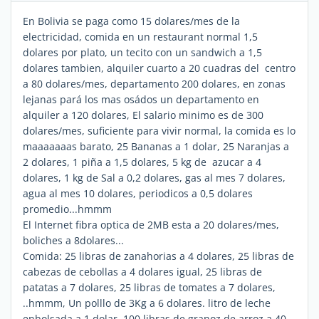
En Bolivia se paga como 15 dolares/mes de la
electricidad, comida en un restaurant normal 1,5
dolares por plato, un tecito con un sandwich a 1,5
dolares tambien, alquiler cuarto a 20 cuadras del centro
a 80 dolares/mes, departamento 200 dolares, en zonas
lejanas pará los mas osádos un departamento en
alquiler a 120 dolares, El salario minimo es de 300
dolares/mes, suficiente para vivir normal, la comida es lo
maaaaaaas barato, 25 Bananas a 1 dolar, 25 Naranjas a
2 dolares, 1 piña a 1,5 dolares, 5 kg de azucar a 4
dolares, 1 kg de Sal a 0,2 dolares, gas al mes 7 dolares,
agua al mes 10 dolares, periodicos a 0,5 dolares
promedio...hmmm
El Internet fibra optica de 2MB esta a 20 dolares/mes,
boliches a 8dolares...
Comida: 25 libras de zanahorias a 4 dolares, 25 libras de
cabezas de cebollas a 4 dolares igual, 25 libras de
patatas a 7 dolares, 25 libras de tomates a 7 dolares,
..hmmm, Un polllo de 3Kg a 6 dolares. litro de leche
enbolsada a 1 dolar, 100 libras de granoz de arroz a 40