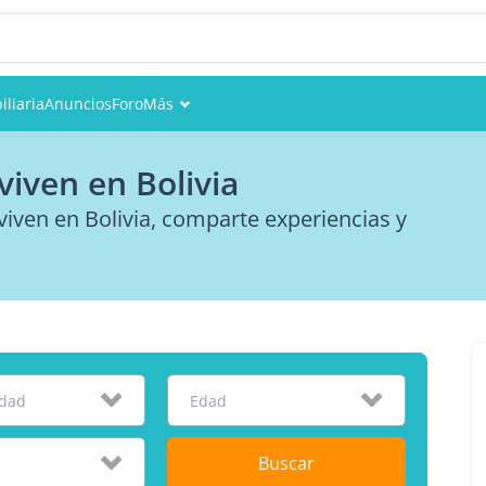
iliaria
Anuncios
Foro
Más
Eventos
iven en Bolivia
Miembros
iven en Bolivia, comparte experiencias y
Fotos
idad
Edad
Buscar