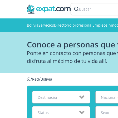
Buscar
Bolivia
Servicios
Directorio profesional
Empleos
Inmob
Conoce a personas que v
Ponte en contacto con personas que v
disfruta al máximo de tu vida allí.
/
/
Red
Bolivia
Destinación
Nacional
Status
Sexo