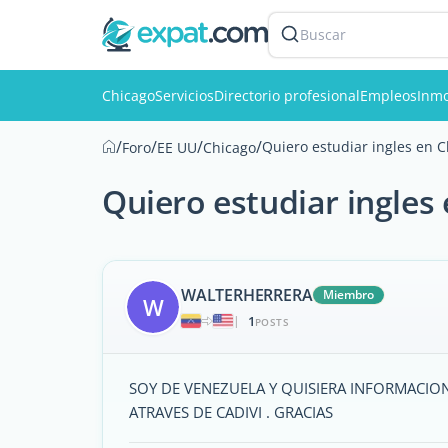
Buscar
Chicago
Servicios
Directorio profesional
Empleos
Inmo
/
/
/
/
Quiero estudiar ingles en 
Foro
EE UU
Chicago
Quiero estudiar ingles
WALTERHERRERA
Miembro
W
1
|
POSTS
SOY DE VENEZUELA Y QUISIERA INFORMACIO
ATRAVES DE CADIVI . GRACIAS