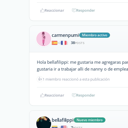
Reaccionar
Responder
carmenpumi
Miembro activo
38
|
POSTS
Hola bellafilippi: me gustaria me agregaras p
gustaria ir a trabajar alli de nanny o de empl
👍
1 miembro reaccionó a esta publicación
Reaccionar
Responder
bellafilippi
Nuevo miembro
7
|
POSTS