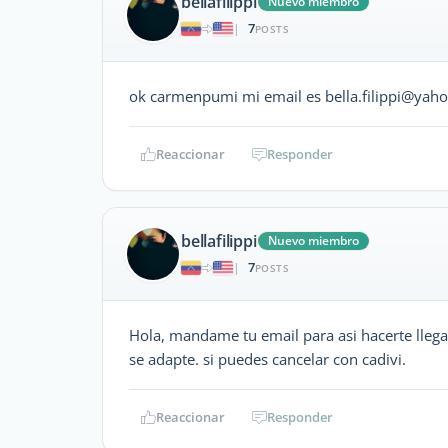
bellafilippi
Nuevo miembro
7
|
POSTS
ok carmenpumi mi email es bella.filippi@yah
Reaccionar
Responder
bellafilippi
Nuevo miembro
7
|
POSTS
Hola, mandame tu email para asi hacerte llegar
se adapte. si puedes cancelar con cadivi.
Reaccionar
Responder