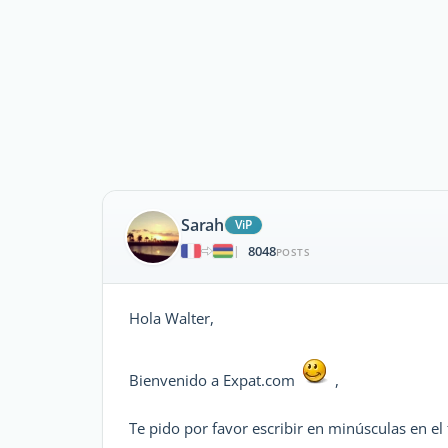
Sarah
ViP
8048
|
POSTS
Hola Walter,
Bienvenido a Expat.com
,
Te pido por favor escribir en minúsculas en el f