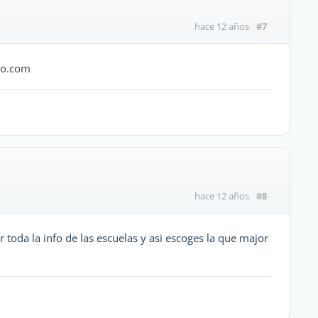
#7
hace 12 años
oo.com
#8
hace 12 años
 toda la info de las escuelas y asi escoges la que major