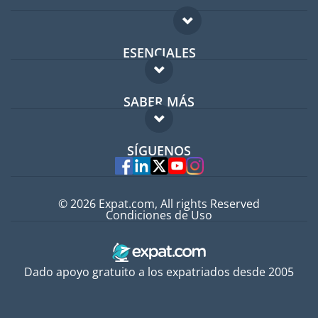
ESENCIALES
Foro para expatriados
SABER MÁS
Guía para expatriados
FAQ
Trabajos en el extranjero
SÍGUENOS
Expertos
© 2026 Expat.com, All rights Reserved
Condiciones de Uso
Dado apoyo gratuito a los expatriados desde 2005