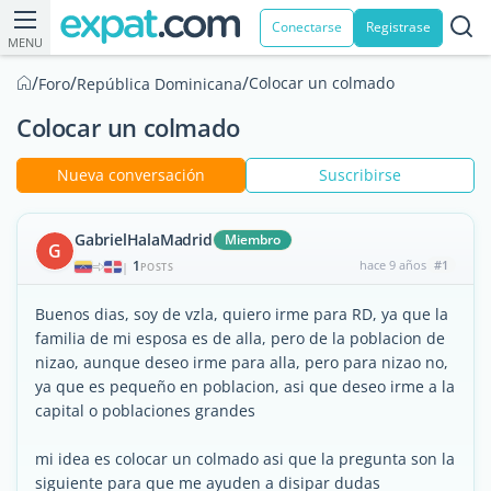
Conectarse
Registrase
MENU
/
/
/
Colocar un colmado
Foro
República Dominicana
Colocar un colmado
Nueva conversación
Suscribirse
GabrielHalaMadrid
Miembro
G
1
hace 9 años
#1
|
POSTS
Buenos dias, soy de vzla, quiero irme para RD, ya que la
familia de mi esposa es de alla, pero de la poblacion de
nizao, aunque deseo irme para alla, pero para nizao no,
ya que es pequeño en poblacion, asi que deseo irme a la
capital o poblaciones grandes
mi idea es colocar un colmado asi que la pregunta son la
siguiente para que me ayuden a disipar dudas