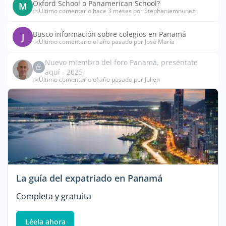
Oxford School o Panamerican School?
M
Último comentario hace 3 meses por Stephaniemnunezl
Busco información sobre colegios en Panamá
J
Último comentario el año pasado por José María
Nuevo miembro del foro Panamá, preséntate
aquí - 2025
Último comentario el año pasado por Julien
La guía del expatriado en Panamá
Completa y gratuita
Léela ahora