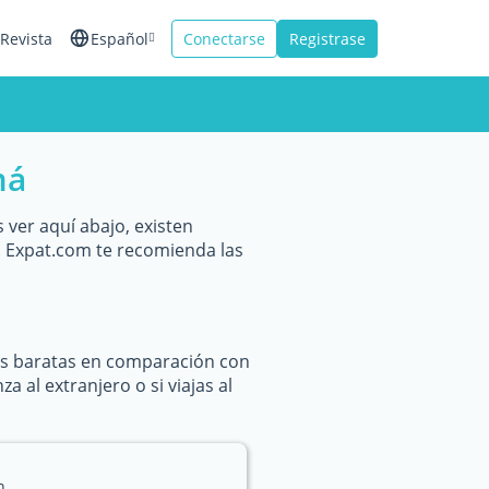
Revista
Español
Conectarse
Registrase
English
Français
má
Italiano
ver aquí abajo, existen
 Expat.com te recomienda las
ás baratas en comparación con
 al extranjero o si viajas al
n