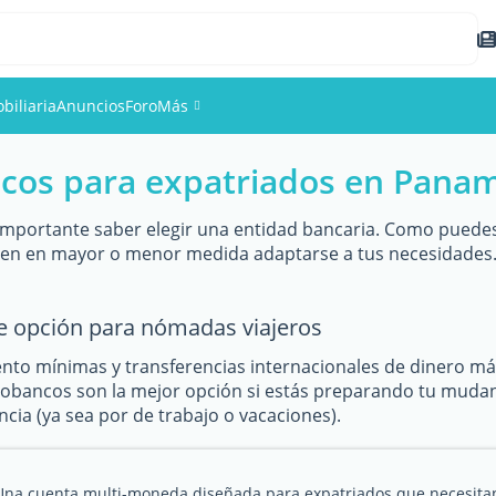
biliaria
Anuncios
Foro
Más
cos para expatriados en Pana
Eventos
Miembros
mportante saber elegir una entidad bancaria. Como puedes 
den en mayor o menor medida adaptarse a tus necesidades.
Fotos
e opción para nómadas viajeros
to mínimas y transferencias internacionales de dinero m
eobancos son la mejor opción si estás preparando tu mudanza
cia (ya sea por de trabajo o vacaciones).
Una cuenta multi-moneda diseñada para expatriados que necesita