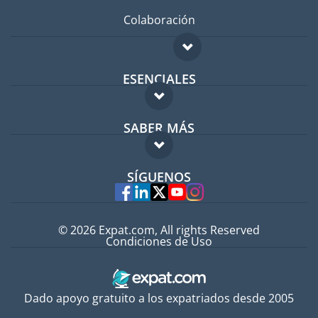
Colaboración
ESENCIALES
Foro para expatriados
SABER MÁS
Guía para expatriados
FAQ
Trabajos en el extranjero
SÍGUENOS
Expertos
© 2026 Expat.com, All rights Reserved
Condiciones de Uso
Dado apoyo gratuito a los expatriados desde 2005