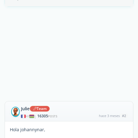
Julie
Team
16305
hace 3 meses
#2
|
POSTS
Hola johannynar,