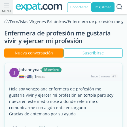
Conectarse
Registrase
MENU
/
/
/
Enfermera de profesión me gust
Foro
Islas Vírgenes Británicas
Enfermera de profesión me gustaría
vivir y ejercer mi profesión
Nueva conversación
Suscribirse
johannynar
Miembro
J
1
hace 3 meses
#1
|
POSTS
Hola soy venezolana enfermera de profesión me
gustaría vivir y ejercer mi profesión en tortola pero soy
nueva en este medio nose a dónde referirme o
comunicarme con algún ente encargado
Gracias de antemano por su ayuda