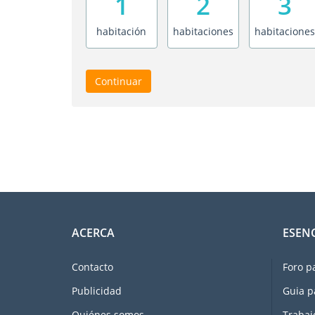
1
2
3
habitación
habitaciones
habitaciones
Continuar
ACERCA
ESEN
Contacto
Foro p
Publicidad
Guia p
Quiénes somos
Trabaj