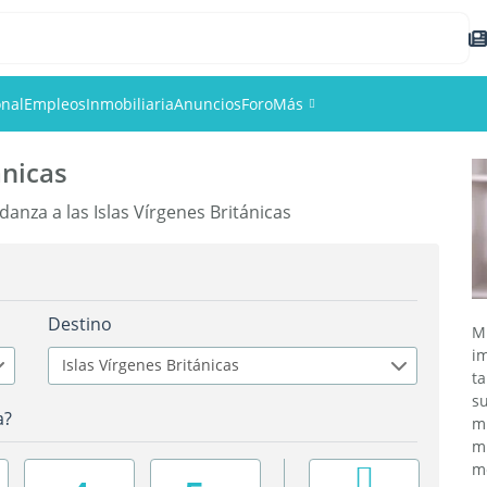
onal
Empleos
Inmobiliaria
Anuncios
Foro
Más
ánicas
Eventos
nza a las Islas Vírgenes Británicas
Miembros
Fotos
Destino
Mu
i
Islas Vírgenes Británicas
t
s
a?
m
m
m