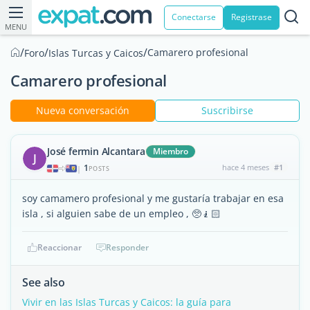
Conectarse
Registrase
MENU
/
/
/
Camarero profesional
Foro
Islas Turcas y Caicos
Camarero profesional
Nueva conversación
Suscribirse
José fermin Alcantara
Miembro
J
1
hace 4 meses
#1
|
POSTS
soy camamero profesional y me gustaría trabajar en esa
isla , si alguien sabe de un empleo , 🥺🧎🏻
Reaccionar
Responder
See also
Vivir en las Islas Turcas y Caicos: la guía para