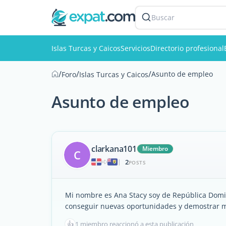
Buscar
Islas Turcas y Caicos
Servicios
Directorio profesional
/
/
/
Asunto de empleo
Foro
Islas Turcas y Caicos
Asunto de empleo
clarkana101
Miembro
C
2
|
POSTS
Mi nombre es Ana Stacy soy de República Domin
conseguir nuevas oportunidades y demostrar m
👍
1 miembro reaccionó a esta publicación