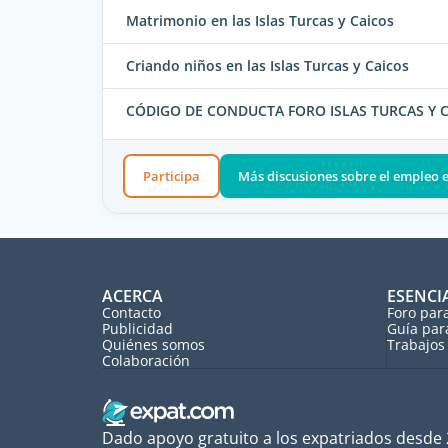
Matrimonio en las Islas Turcas y Caicos
Criando niños en las Islas Turcas y Caicos
CÓDIGO DE CONDUCTA FORO ISLAS TURCAS Y 
Participa
Más discusiones sobre el empleo en
ACERCA
ESENCI
Contacto
Foro par
Publicidad
Guía par
Quiénes somos
Trabajos 
Colaboración
Dado apoyo gratuito a los expatriados desde