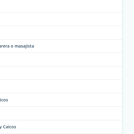
arera o masajista
aicos
 y Caicos