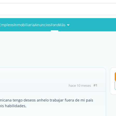
Empleos
Inmobiliaria
Anuncios
Foro
Más
Eventos
Miembros
Fotos
#1
hace 10 meses
icana tengo deseos anhelo trabajar fuera de mi país
is habilidades,