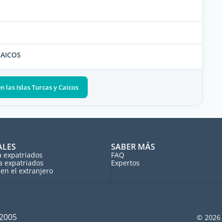
CAICOS
 las Islas Turcas y Caicos
ALES
SABER MÁS
a expatriados
FAQ
a expatriados
Expertos
en el extranjero
 2005
© 2026 