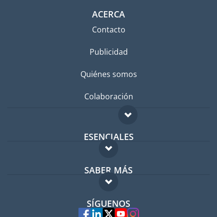
ACERCA
Contacto
Publicidad
Quiénes somos
Colaboración
ESENCIALES
Foro para expatriados
SABER MÁS
Guía para expatriados
FAQ
Trabajos en el extranjero
SÍGUENOS
Expertos