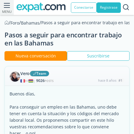
Conectarse
Registrase
MENU
/
/
/
Pasos a seguir para encontrar trabajo en las
Foro
Bahamas
Pasos a seguir para encontrar trabajo
en las Bahamas
Nueva conversación
Suscribirse
Vero
Team
9026
hace 8 años
#1
|
POSTS
Buenos días,
Para conseguir un empleo en las Bahamas, uno debe
tener en cuenta la situación y los códigos del mercado
laboral local. Os proponemos compartir en este hilo
vuestras recomendaciones sobre lo que conviene
hacer... o no!